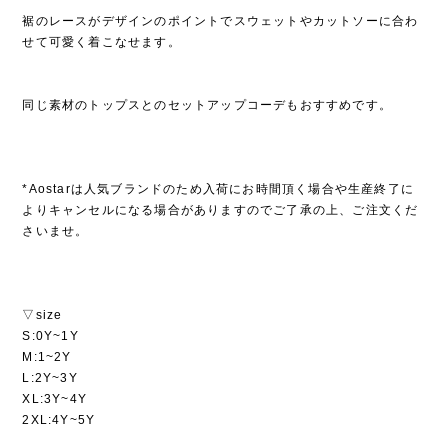
裾のレースがデザインのポイントでスウェットやカットソーに合わ
せて可愛く着こなせます。
同じ素材のトップスとのセットアップコーデもおすすめです。
*Aostarは人気ブランドのため入荷にお時間頂く場合や生産終了に
よりキャンセルになる場合がありますのでご了承の上、ご注文くだ
さいませ。
▽size
S:0Y~1Y
M:1~2Y
L:2Y~3Y
XL:3Y~4Y
2XL:4Y~5Y