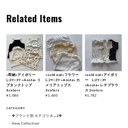
Related Items
«即納»アイボリー
«sold out»フラワー
«sold out»アイボリ
L:2Y~3Y «Aosta» リ
L:2Y~3Y «Aosta» カ
ー L:2Y~3Y
ブタンクトップ
メリアトップス
«Aosta» レテブラウ
4colors
3colors
ス 3colors
¥1,080
¥1,600
¥1,782
CATEGORY
✤ブランド別 カテゴリ A→Z✤
New Collection