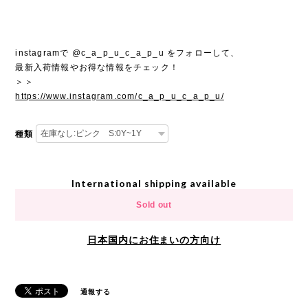
instagramで @c_a_p_u_c_a_p_u をフォローして、
最新入荷情報やお得な情報をチェック！
＞＞
https://www.instagram.com/c_a_p_u_c_a_p_u/
種類
International shipping available
Sold out
日本国内にお住まいの方向け
通報する