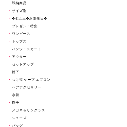
即納商品
サイズ別
✤七五三✤お誕生日✤
プレゼント特集
ワンピース
トップス
パンツ・スカート
アウター
セットアップ
靴下
つけ襟 ケープ エプロン
ヘアアクセサリー
水着
帽子
メガネ＆サングラス
シューズ
バッグ