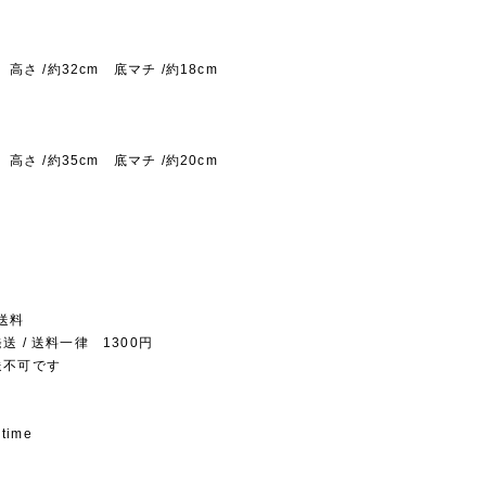
m 高さ /約32cm 底マチ /約18cm
m 高さ /約35cm 底マチ /約20cm
送料
送 / 送料一律 1300円
送不可です
 time