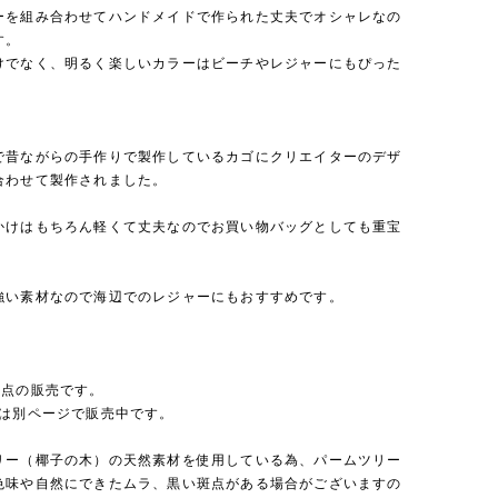
ーを組み合わせてハンドメイドで作られた丈夫でオシャレなの
す。
けでなく、明るく楽しいカラーはビーチやレジャーにもぴった
で昔ながらの手作りで製作しているカゴにクリエイターのデザ
合わせて製作されました。
かけはもちろん軽くて丈夫なのでお買い物バッグとしても重宝
強い素材なので海辺でのレジャーにもおすすめです。
１点の販売です。
ズは別ページで販売中です。
リー（椰子の木）の天然素材を使用している為、パームツリー
色味や自然にできたムラ、黒い斑点がある場合がございますの