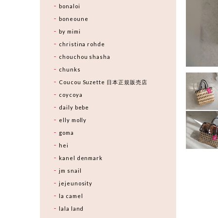
bonaloi
boneoune
by mimi
christina rohde
chouchou shasha
chunks
Coucou Suzette 日本正規販売店
coycoya
daily bebe
elly molly
goma
hei
kanel denmark
jm snail
jejeunosity
la camel
lala land