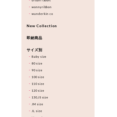
urban rabbit
wonnyribbon
wunderkin co
New Collection
即納商品
サイズ別
Baby size
80 size
90 size
100 size
110 size
120 size
130,JS size
JM size
JL size