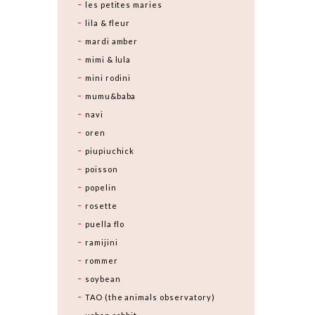
les petites maries
lila & fleur
mardi amber
mimi & lula
mini rodini
mumu&baba
navi
oren
piupiuchick
poisson
popelin
rosette
puella flo
ramijini
rommer
soybean
TAO (the animals observatory)