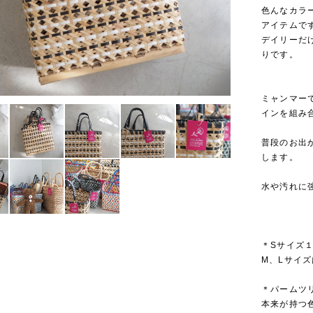
色んなカラ
アイテムで
デイリーだ
りです。
ミャンマー
インを組み
普段のお出
します。
水や汚れに
＊Sサイズ
M、Lサイ
＊パームツ
本来が持つ