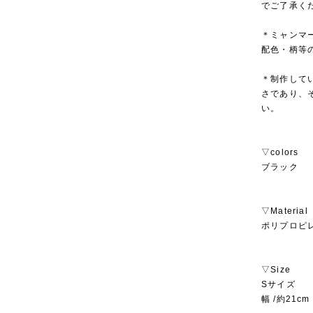
でご了承く
＊ミャンマ
配色・柄等
＊制作して
さであり、
い。
▽colors
ブラック
▽Material
ポリプロピ
▽Size
Sサイズ
幅 /約21c