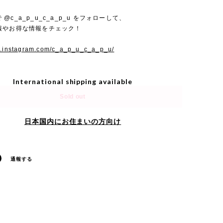
mで @c_a_p_u_c_a_p_u をフォローして、
報やお得な情報をチェック！
w.instagram.com/c_a_p_u_c_a_p_u/
International shipping available
Sold out
日本国内にお住まいの方向け
通報する