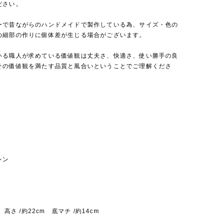
ださい。
ーで昔ながらのハンドメイドで製作している為、サイズ・色の
の細部の作りに個体差が生じる場合がございます。
いる職人が求めている価値観は丈夫さ、快適さ、使い勝手の良
その価値観を満たす品質と風合いということでご理解くださ
レン
m 高さ /約22cm 底マチ /約14cm