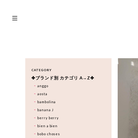
CATEGORY
✤ブランド別 カテゴリ A→Z✤
anggo
aosta
bambolina
banana J
berry berry
bien a bien
bobo choses