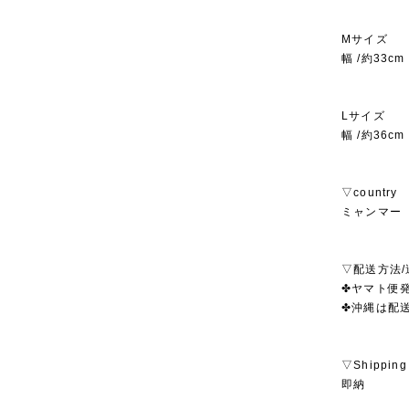
Mサイズ
幅 /約33c
Lサイズ
幅 /約36c
▽country
ミャンマー
▽配送方法/
✤ヤマト便発
✤沖縄は配
▽Shipping
即納