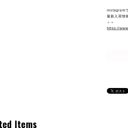
instagra
最新入荷情
＞＞
https://ww
ted Items