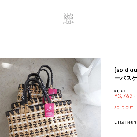
[sold 
ーバスケ
¥4,180
¥3,762
(
SOLD OUT
Lila&F