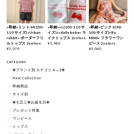
«即納»ミント M(100-
«即納»«L(100-110 サ
«即納»ピンク S(90-
110 サイズ)«Urban
イズ)»«daily bebe» ラ
100 サイズ)«By
rabbit» ボーダーフリ
イクトップス 2colors
MiMi» フラワーワン
ルトップス 2colors
ピース 2colors
¥1,980
¥2,070
¥3,060
CATEGORY
✤ブランド別 カテゴリ A→Z✤
New Collection
即納商品
サイズ別
✤七五三✤お誕生日✤
プレゼント特集
ワンピース
トップス