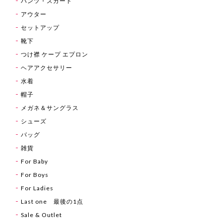
パンツ・スカート
アウター
セットアップ
靴下
つけ襟 ケープ エプロン
ヘアアクセサリー
水着
帽子
メガネ＆サングラス
シューズ
バッグ
雑貨
For Baby
For Boys
For Ladies
Last one 最後の1点
Sale & Outlet