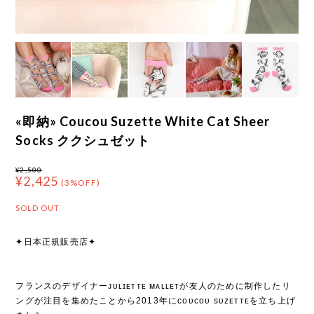
«即納» Coucou Suzette White Cat Sheer
Socks ククシュゼット
¥2,500
¥2,425
(3%OFF)
SOLD OUT
✦日本正規販売店✦
フランスのデザイナーᴊᴜʟɪᴇᴛᴛᴇ ᴍᴀʟʟᴇᴛが友人のために制作したリ
ングが注目を集めたことから2013年にᴄᴏᴜᴄᴏᴜ sᴜᴢᴇᴛᴛᴇを立ち上げ