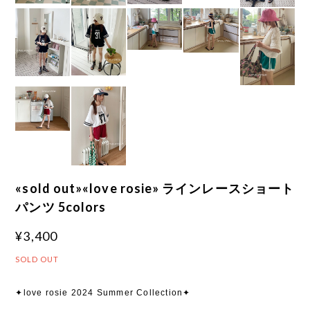
«sold out»«love rosie» ラインレースショート
パンツ 5colors
¥3,400
SOLD OUT
✦love rosie 2024 Summer Collection✦