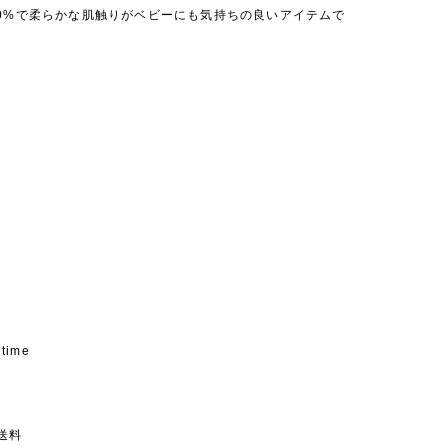
00%で柔らかな肌触りがベビーにも気持ちの良いアイテムで
 time
送料