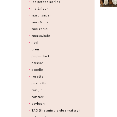
les petites maries
lila & fleur
mardi amber
mimi & lula
mini rodini
mumu&baba
navi
oren
piupiuchick
poisson
popelin
rosette
puella flo
ramijini
rommer
soybean
TAO (the animals observatory)