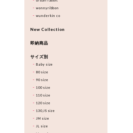
urban rabbit
wonnyribbon
wunderkin co
New Collection
即納商品
サイズ別
Baby size
80 size
90 size
100 size
110 size
120 size
130,JS size
JM size
JL size