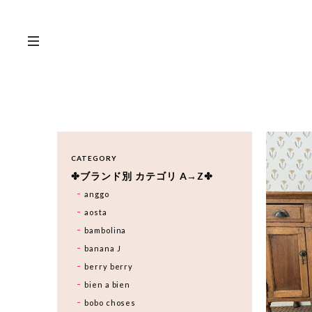
CATEGORY
✤ブランド別 カテゴリ A→Z✤
anggo
aosta
bambolina
banana J
berry berry
bien a bien
bobo choses