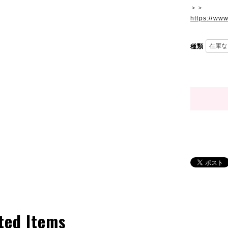
＞＞
https://ww
種類
ted Items