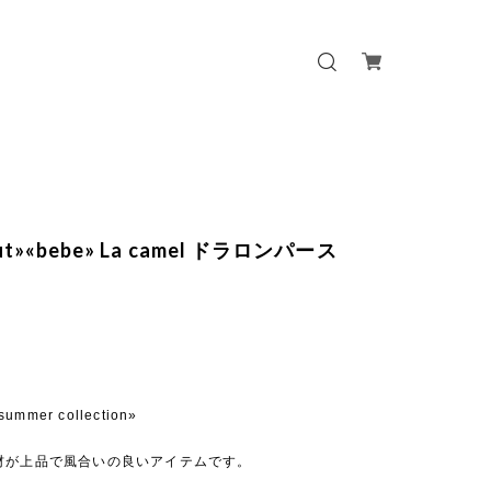
out»«bebe» La camel ドラロンパース
summer collection»
材が上品で風合いの良いアイテムです。