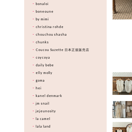
bonaloi
boneoune
by mimi
christina rohde
chouchou shasha
chunks
Coucou Suzette 日本正規販売店
coycoya
daily bebe
elly molly
goma
hei
kanel denmark
jm snail
jejeunosity
la camel
lala land