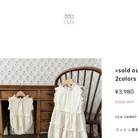
«sold 
2colors
¥3,980
SOLD OUT
«La camel 
コットン素