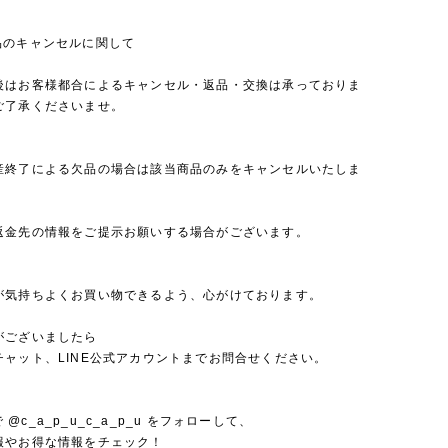
品のキャンセルに関して
後はお客様都合によるキャンセル・返品・交換は承っておりま
ご了承くださいませ。
産終了による欠品の場合は該当商品のみをキャンセルいたしま
返金先の情報をご提示お願いする場合がございます。
が気持ちよくお買い物できるよう、心がけております。
がございましたら
チャット、LINE公式アカウントまでお問合せください。
mで @c_a_p_u_c_a_p_u をフォローして、
報やお得な情報をチェック！