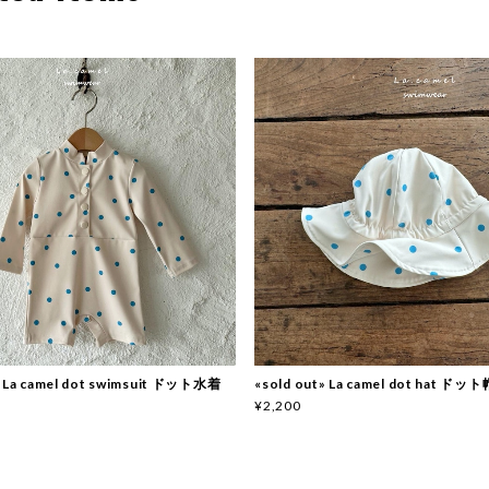
» La camel dot swimsuit ドット水着
«sold out» La camel dot hat ドッ
¥2,200