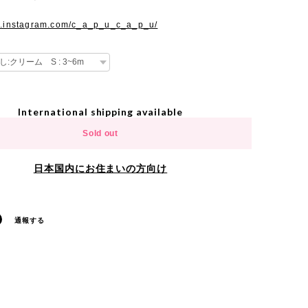
w.instagram.com/c_a_p_u_c_a_p_u/
International shipping available
Sold out
日本国内にお住まいの方向け
通報する