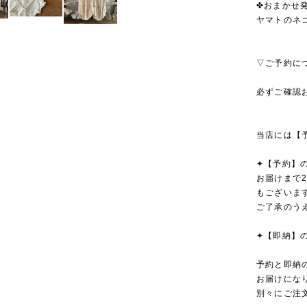
✤おまかせ発
ヤマトのネ
▽ご予約に
必ずご確認
当店には【
✦【予約】
お届けまで
もございま
ご了承のう
✦【即納】
予約と即納
お届けにな
別々にご注