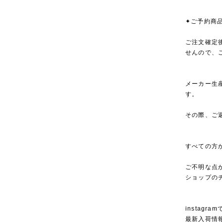
✦ご予約商
ご注文確定
せんので、
メーカー生
す。
その際、ご
すべての方
ご不明な点
ショップの
instagra
最新入荷情