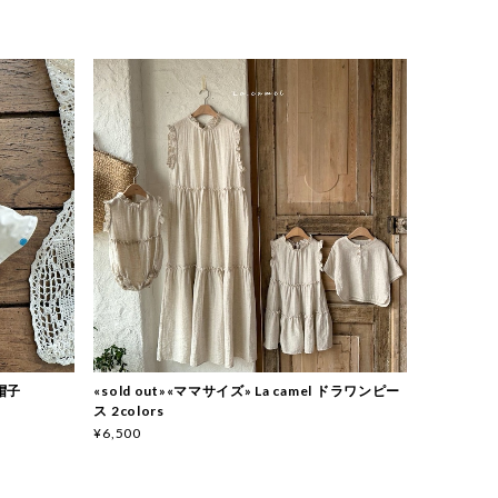
ト帽子
«sold out»«ママサイズ» La camel ドラワンピー
ス 2colors
¥6,500