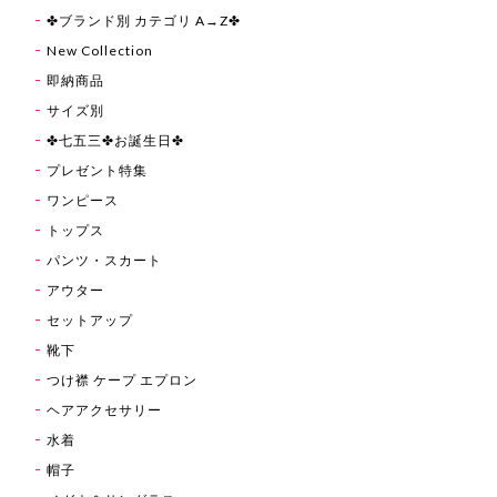
✤ブランド別 カテゴリ A→Z✤
New Collection
即納商品
サイズ別
✤七五三✤お誕生日✤
プレゼント特集
ワンピース
トップス
パンツ・スカート
アウター
セットアップ
靴下
つけ襟 ケープ エプロン
ヘアアクセサリー
水着
帽子