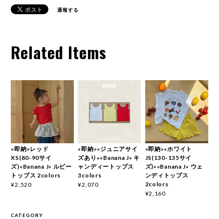
通報する
Related Items
«即納»レッド
«即納»«ジュニアサイ
«即納»«ホワイト
XS(80-90サイ
ズあり»«Banana J» キ
JS(130-135サイ
ズ)«Banana J» ルビー
ャンディートップス
ズ)»«Banana J» ウェ
トップス 2colors
3colors
ンディトップス
2colors
¥2,520
¥2,070
¥2,160
CATEGORY