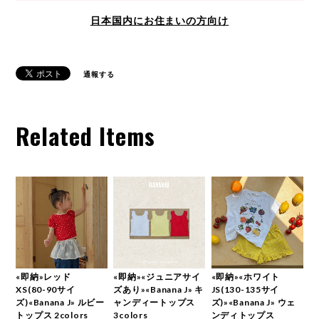
日本国内にお住まいの方向け
通報する
Related Items
«即納»レッド
«即納»«ジュニアサイ
«即納»«ホワイト
XS(80-90サイ
ズあり»«Banana J» キ
JS(130-135サイ
ズ)«Banana J» ルビー
ャンディートップス
ズ)»«Banana J» ウェ
トップス 2colors
3colors
ンディトップス