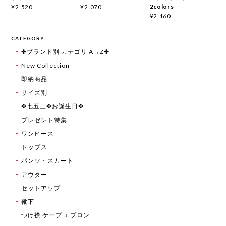
2colors
¥2,520
¥2,070
¥2,160
CATEGORY
✤ブランド別 カテゴリ A→Z✤
New Collection
即納商品
サイズ別
✤七五三✤お誕生日✤
プレゼント特集
ワンピース
トップス
パンツ・スカート
アウター
セットアップ
靴下
つけ襟 ケープ エプロン