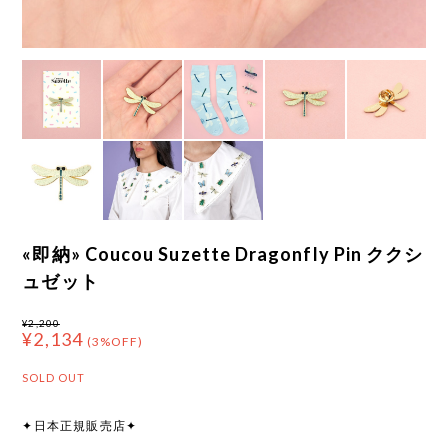
«即納» Coucou Suzette Dragonfly Pin ククシ
ュゼット
¥2,200
¥2,134
(3%OFF)
SOLD OUT
✦日本正規販売店✦