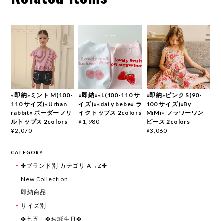
«即納»ミント M(100-
«即納»«L(100-110 サ
«即納»ピンク S(90-
110 サイズ)«Urban
イズ)»«daily bebe» ラ
100 サイズ)«By
rabbit» ボーダーフリ
イクトップス 2colors
MiMi» フラワーワン
ルトップス 2colors
ピース 2colors
¥1,980
¥2,070
¥3,060
CATEGORY
✤ブランド別 カテゴリ A→Z✤
New Collection
即納商品
サイズ別
✤七五三✤お誕生日✤