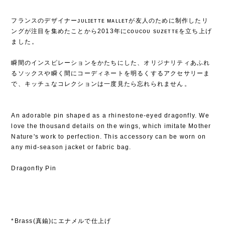
フランスのデザイナーᴊᴜʟɪᴇᴛᴛᴇ ᴍᴀʟʟᴇᴛが友人のために制作したリ
ングが注目を集めたことから2013年にᴄᴏᴜᴄᴏᴜ sᴜᴢᴇᴛᴛᴇを立ち上げ
ました⁡。
⁡
瞬間のインスピレーションをかたちにした、オリジナリティあふれ
るソックスや瞬く間にコーディネートを明るくするアクセサリーま
で、キッチュなコレクションは一度見たら忘れられません⁡。
An adorable pin shaped as a rhinestone-eyed dragonfly. We
love the thousand details on the wings, which imitate Mother
Nature's work to perfection. This accessory can be worn on
any mid-season jacket or fabric bag.
Dragonfly Pin
*Brass(真鍮)にエナメルで仕上げ