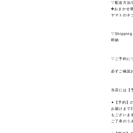
▽配送方法/
✤おまかせ発
ヤマトのネ
▽Shipping
即納
▽ご予約に
必ずご確認
当店には【
✦【予約】
お届けまで
もございま
ご了承のう