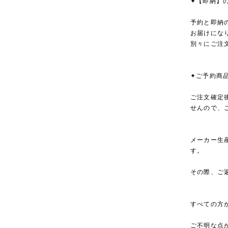
✦【即納】
予約と即納
お届けにな
別々にご注
✦ご予約商
ご注文確定
せんので、
メーカー生
す。
その際、ご
すべての方
ご不明な点