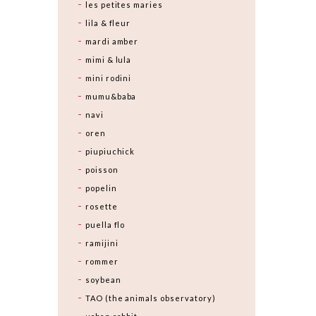
les petites maries
lila & fleur
mardi amber
mimi & lula
mini rodini
mumu&baba
navi
oren
piupiuchick
poisson
popelin
rosette
puella flo
ramijini
rommer
soybean
TAO (the animals observatory)