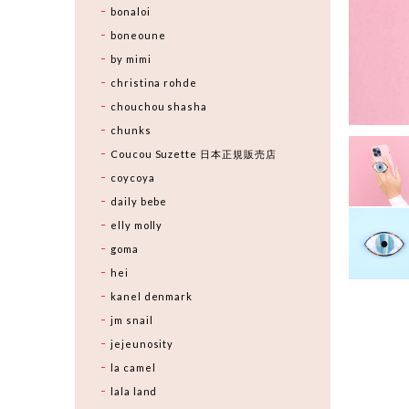
bonaloi
boneoune
by mimi
christina rohde
chouchou shasha
chunks
Coucou Suzette 日本正規販売店
coycoya
daily bebe
elly molly
goma
hei
kanel denmark
jm snail
jejeunosity
la camel
lala land