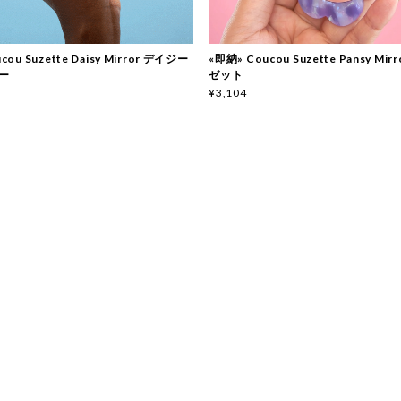
cou Suzette Daisy Mirror デイジー
«即納» Coucou Suzette Pansy Mi
ー
ゼット
¥3,104