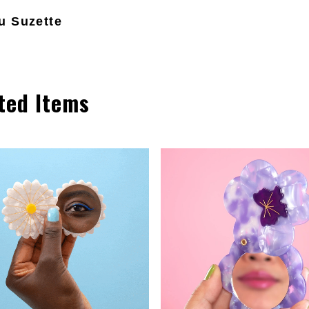
u Suzette
ted Items