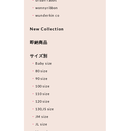
urban rabbit
wonnyribbon
wunderkin co
New Collection
即納商品
サイズ別
Baby size
80 size
90 size
100 size
110 size
120 size
130,JS size
JM size
JL size