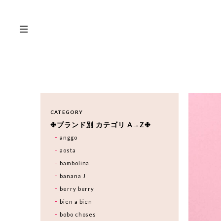
CATEGORY
✤ブランド別 カテゴリ A→Z✤
anggo
aosta
bambolina
banana J
berry berry
bien a bien
bobo choses