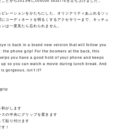
とから2013年にᴄᴏᴜᴄᴏᴜ sᴜᴢᴇᴛᴛᴇを立ち上げました⁡。
スピレーションをかたちにした、オリジナリティあふれるソッ
間にコーディネートを明るくするアクセサリーまで、キッチュ
ョンは一度見たら忘れられません⁡。
eye is back in a brand new version that will follow you
 the phone grip! For the boomers at the back, this
helps you have a good hold of your phone and keeps
 up so you can watch a movie during lunch break. And
 is gorgeous, isn’t it?
grip
を剥がします
ースの中央にグリップを置きます
して貼り付けます
です！