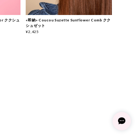
rror ククシュ
«即納» Coucou Suzette Sunflower Comb クク
シュゼット
¥2,425