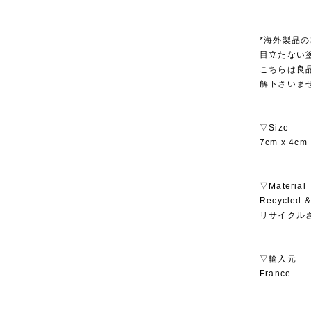
*海外製品
目立たない
こちらは良
解下さいま
▽Size
7cm x 4cm
▽Material
Recycled &
リサイクル
▽輸入元
France