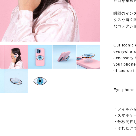
注目を集めたこ
⁡
瞬間のイン
クスや瞬く
なコレクシ
Our iconic 
everywhere:
accessory 
your phone
of course it
Eye phone 
・フィルム
・スマホケ
・数秒間押
・それだけ