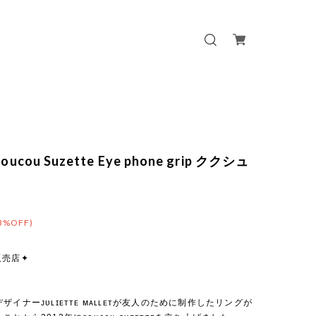
oucou Suzette Eye phone grip ククシュ
3%OFF)
販売店✦
ザイナーᴊᴜʟɪᴇᴛᴛᴇ ᴍᴀʟʟᴇᴛが友人のために制作したリングが