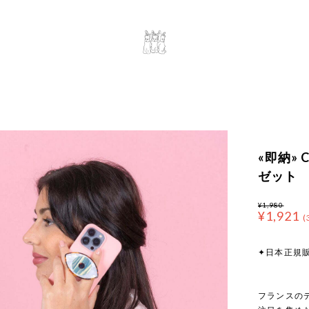
«即納» C
ゼット
¥1,980
¥1,921
(
✦日本正規
フランスのデ