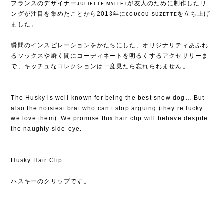
フランスのデザイナーᴊᴜʟɪᴇᴛᴛᴇ ᴍᴀʟʟᴇᴛが友人のために制作したリ
ングが注目を集めたことから2013年にᴄᴏᴜᴄᴏᴜ sᴜᴢᴇᴛᴛᴇを立ち上げ
ました⁡。
⁡
瞬間のインスピレーションをかたちにした、オリジナリティあふれ
るソックスや瞬く間にコーディネートを明るくするアクセサリーま
で、キッチュなコレクションは一度見たら忘れられません⁡。
The Husky is well-known for being the best snow dog… But
also the noisiest brat who can’t stop arguing (they’re lucky
we love them). We promise this hair clip will behave despite
the naughty side-eye.
Husky Hair Clip
ハスキーのクリップです。