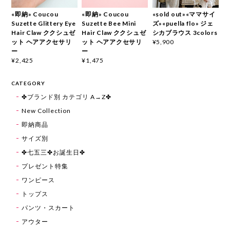
«即納» Coucou
«即納» Coucou
«sold out»«ママサイ
Suzette Glittery Eye
Suzette Bee Mini
ズ»«puella flo» ジェ
Hair Claw ククシュゼ
Hair Claw ククシュゼ
シカブラウス 3colors
ット ヘアアクセサリ
ット ヘアアクセサリ
¥5,900
ー
ー
¥2,425
¥1,475
CATEGORY
✤ブランド別 カテゴリ A→Z✤
New Collection
即納商品
サイズ別
✤七五三✤お誕生日✤
プレゼント特集
ワンピース
トップス
パンツ・スカート
アウター