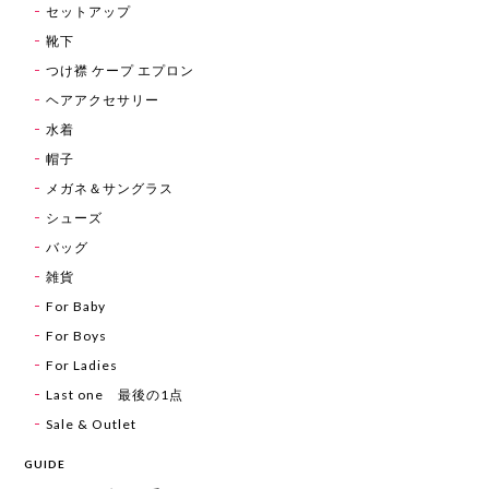
セットアップ
靴下
つけ襟 ケープ エプロン
ヘアアクセサリー
水着
帽子
メガネ＆サングラス
シューズ
バッグ
雑貨
For Baby
For Boys
For Ladies
Last one 最後の1点
Sale & Outlet
GUIDE