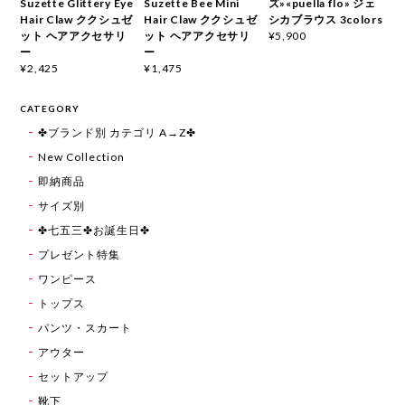
Suzette Glittery Eye
Suzette Bee Mini
ズ»«puella flo» ジェ
Hair Claw ククシュゼ
Hair Claw ククシュゼ
シカブラウス 3colors
ット ヘアアクセサリ
ット ヘアアクセサリ
¥5,900
ー
ー
¥2,425
¥1,475
CATEGORY
✤ブランド別 カテゴリ A→Z✤
New Collection
即納商品
サイズ別
✤七五三✤お誕生日✤
プレゼント特集
ワンピース
トップス
パンツ・スカート
アウター
セットアップ
靴下