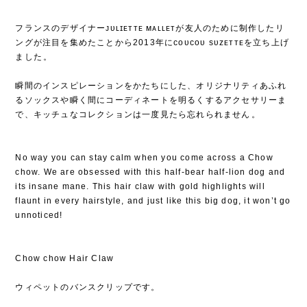
フランスのデザイナーᴊᴜʟɪᴇᴛᴛᴇ ᴍᴀʟʟᴇᴛが友人のために制作したリ
ングが注目を集めたことから2013年にᴄᴏᴜᴄᴏᴜ sᴜᴢᴇᴛᴛᴇを立ち上げ
ました⁡。
⁡
瞬間のインスピレーションをかたちにした、オリジナリティあふれ
るソックスや瞬く間にコーディネートを明るくするアクセサリーま
で、キッチュなコレクションは一度見たら忘れられません⁡。
No way you can stay calm when you come across a Chow
chow. We are obsessed with this half-bear half-lion dog and
its insane mane. This hair claw with gold highlights will
flaunt in every hairstyle, and just like this big dog, it won’t go
unnoticed!
Chow chow Hair Claw
ウィペットのバンスクリップです。