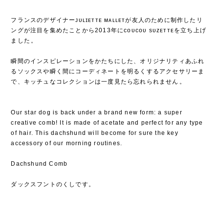
フランスのデザイナーᴊᴜʟɪᴇᴛᴛᴇ ᴍᴀʟʟᴇᴛが友人のために制作したリ
ングが注目を集めたことから2013年にᴄᴏᴜᴄᴏᴜ sᴜᴢᴇᴛᴛᴇを立ち上げ
ました⁡。
⁡
瞬間のインスピレーションをかたちにした、オリジナリティあふれ
るソックスや瞬く間にコーディネートを明るくするアクセサリーま
で、キッチュなコレクションは一度見たら忘れられません⁡。
Our star dog is back under a brand new form: a super
creative comb! It is made of acetate and perfect for any type
of hair. This dachshund will become for sure the key
accessory of our morning routines.
Dachshund Comb
ダックスフントのくしです。