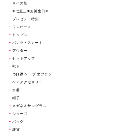
サイズ別
✤七五三✤お誕生日✤
プレゼント特集
ワンピース
トップス
パンツ・スカート
アウター
セットアップ
靴下
つけ襟 ケープ エプロン
ヘアアクセサリー
水着
帽子
メガネ＆サングラス
シューズ
バッグ
雑貨