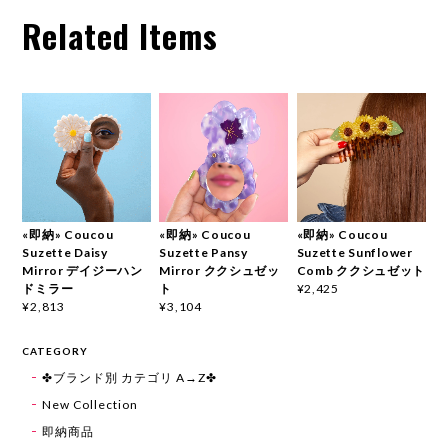
Related Items
«即納» Coucou
«即納» Coucou
«即納» Coucou
Suzette Daisy
Suzette Pansy
Suzette Sunflower
Mirror デイジーハン
Mirror ククシュゼッ
Comb ククシュゼット
ドミラー
ト
¥2,425
¥2,813
¥3,104
CATEGORY
✤ブランド別 カテゴリ A→Z✤
New Collection
即納商品