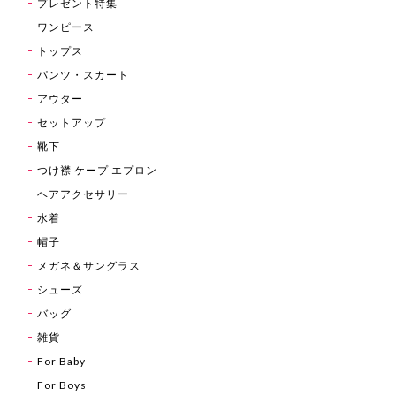
プレゼント特集
ワンピース
トップス
パンツ・スカート
アウター
セットアップ
靴下
つけ襟 ケープ エプロン
ヘアアクセサリー
水着
帽子
メガネ＆サングラス
シューズ
バッグ
雑貨
For Baby
For Boys