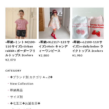
«即納»ミント M(100-
«即納»XL(117~123 サ
«即納»«L(100-110 サ
110 サイズ)«Urban
イズ)«Hei» キャンデ
イズ)»«daily bebe» ラ
rabbit» ボーダーフリ
ィーワンピース
イクトップス 2colors
ルトップス 2colors
¥2,880
¥1,980
¥2,070
CATEGORY
✤ブランド別 カテゴリ A→Z✤
New Collection
即納商品
サイズ別
✤七五三✤お誕生日✤