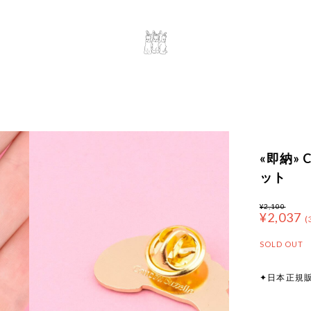
«即納» C
ット
¥2,100
¥2,037
(
SOLD OUT
✦日本正規