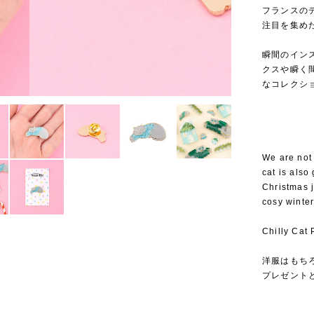
フランスのデ
注目を集めたこ
⁡
瞬間のイン
クスや瞬く
なコレクシ
We are not 
cat is also 
Christmas j
cosy winter
Chilly Cat 
洋服はもち
プレゼント