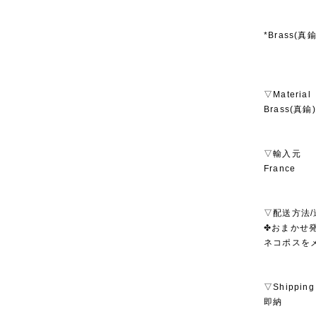
*Brass(
▽Material
Brass(真鍮) 
▽輸入元
France
▽配送方法/
✤おまかせ発
ネコポスを
▽Shipping
即納