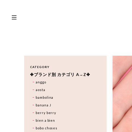
CATEGORY
✤ブランド別 カテゴリ A→Z✤
anggo
aosta
bambolina
banana J
berry berry
bien a bien
bobo choses