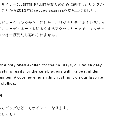
ザイナーᴊᴜʟɪᴇᴛᴛᴇ ᴍᴀʟʟᴇᴛが友人のために制作したリングが
とから2013年にᴄᴏᴜᴄᴏᴜ sᴜᴢᴇᴛᴛᴇを立ち上げました⁡。
スピレーションをかたちにした、オリジナリティあふれるソッ
間にコーディネートを明るくするアクセサリーまで、キッチュ
ョンは一度見たら忘れられません⁡。
the only ones excited for the holidays, our fetish grey
getting ready for the celebrations with its best glitter
umper. A cute jewel pin fitting just right on our favorite
 clothes.
Pin
ろんバッグなどにもポイントになります。
としても♪