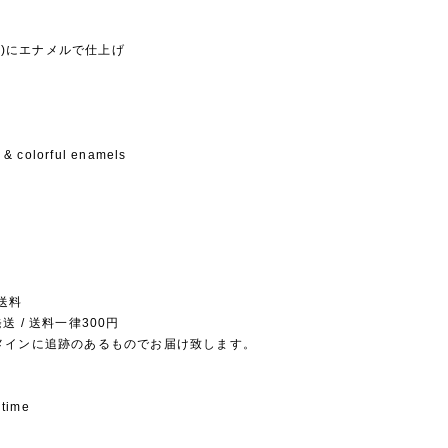
真鍮)にエナメルで仕上げ
& colorful enamels
送料
送 / 送料一律300円
メインに追跡のあるものでお届け致します。
 time