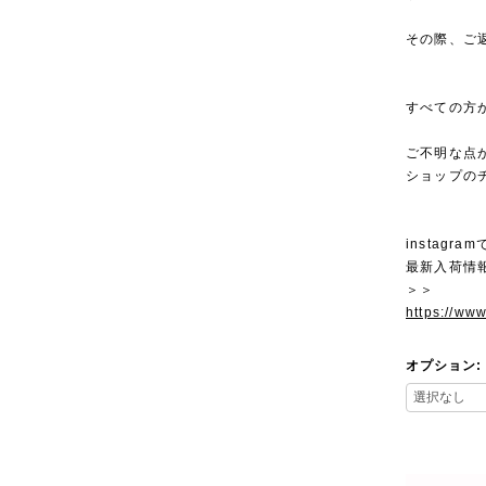
その際、ご
すべての方
ご不明な点
ショップの
instagra
最新入荷情
＞＞
https://ww
オプション: