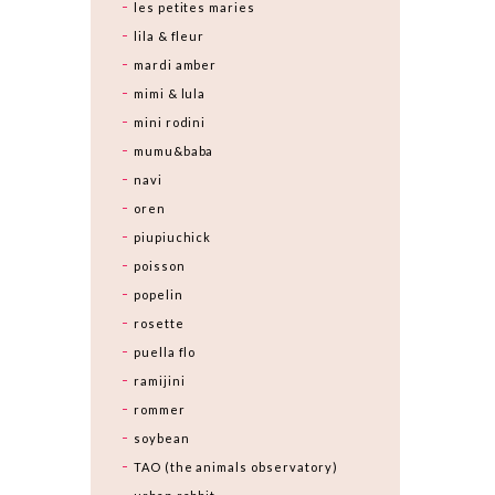
les petites maries
lila & fleur
mardi amber
mimi & lula
mini rodini
mumu&baba
navi
oren
piupiuchick
poisson
popelin
rosette
puella flo
ramijini
rommer
soybean
TAO (the animals observatory)