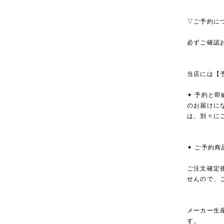
▽ご予約に
必ずご確認
当店には【
✦ 予約と
のお届けに
は、別々に
✦ ご予約
ご注文確定
せんので、
メーカー生
す。