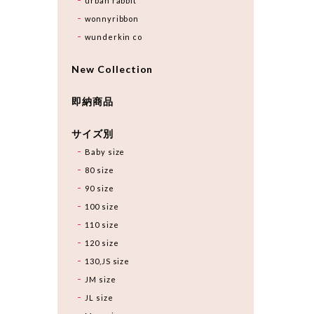
urban rabbit
wonnyribbon
wunderkin co
New Collection
即納商品
サイズ別
Baby size
80 size
90 size
100 size
110 size
120 size
130,JS size
JM size
JL size