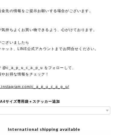
返金先の情報をご提示お願いする場合がございます。
が気持ちよくお買い物できるよう、心がけております。
がございましたら
チャット、LINE公式アカウントまでお問合せください。
mで @c_a_p_u_c_a_p_u をフォローして、
報やお得な情報をチェック！
w.instagram.com/c_a_p_u_c_a_p_u/
 A4サイズ専用袋＋ステッカー追加
International shipping available