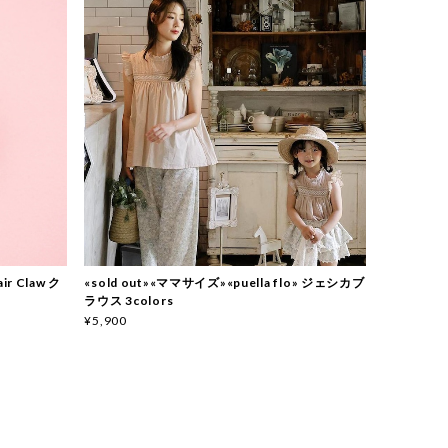
ir Claw ク
«sold out»«ママサイズ»«puella flo» ジェシカブ
ラウス 3colors
¥5,900