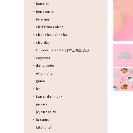
bonaloi
boneoune
by mimi
christina rohde
chouchou shasha
chunks
Coucou Suzette 日本正規販売店
coycoya
daily bebe
elly molly
goma
hei
kanel denmark
jm snail
jejeunosity
la camel
lala land