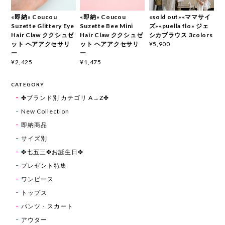
«即納» Coucou
«即納» Coucou
«sold out»«ママサイ
Suzette Glittery Eye
Suzette Bee Mini
ズ»«puella flo» ジェ
Hair Claw ククシュゼ
Hair Claw ククシュゼ
シカブラウス 3colors
ット ヘアアクセサリ
ット ヘアアクセサリ
¥5,900
ー
ー
¥2,425
¥1,475
CATEGORY
✤ブランド別 カテゴリ A→Z✤
New Collection
即納商品
サイズ別
✤七五三✤お誕生日✤
プレゼント特集
ワンピース
トップス
パンツ・スカート
アウター