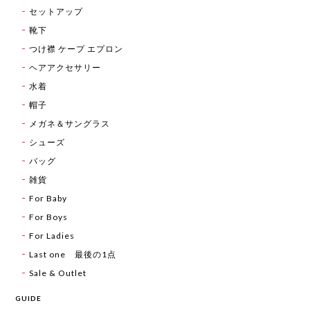
セットアップ
靴下
つけ襟 ケープ エプロン
ヘアアクセサリー
水着
帽子
メガネ＆サングラス
シューズ
バッグ
雑貨
For Baby
For Boys
For Ladies
Last one 最後の1点
Sale & Outlet
GUIDE