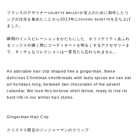
フランスのデザイナーᴊᴜʟɪᴇᴛᴛᴇ ᴍᴀʟʟᴇᴛが友人のために制作したリ
ングが注目を集めたことから2013年にᴄᴏᴜᴄᴏᴜ sᴜᴢᴇᴛᴛᴇを立ち上げ
ました⁡。
⁡
瞬間のインスピレーションをかたちにした、オリジナリティあふれ
るソックスや瞬く間にコーディネートを明るくするアクセサリーま
で、キッチュなコレクションは一度見たら忘れられません⁡。
An adorable hair clip shaped like a gingerman, these
delicious Christmas shortbreads with tasty spices we can eat
all holidays long, between two chocolates of the advent
calendar. We love this tortoise shell fellow, ready to live its
best life in our winter hair styles.
Gingerman Hair Clip
クリスマス限定のジンジャーマンのクリップ