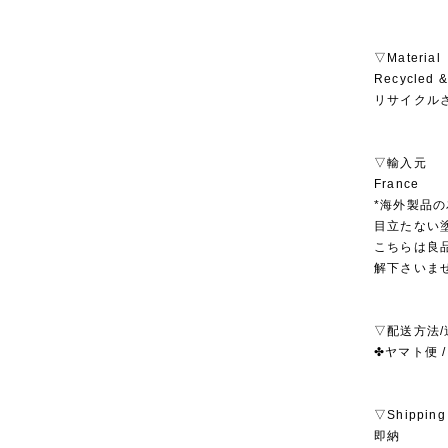
▽Material
Recycled &
リサイクル
▽輸入元
France
*海外製品
目立たない
こちらは良
解下さいま
▽配送方法/
✤ヤマト便 /
▽Shipping
即納