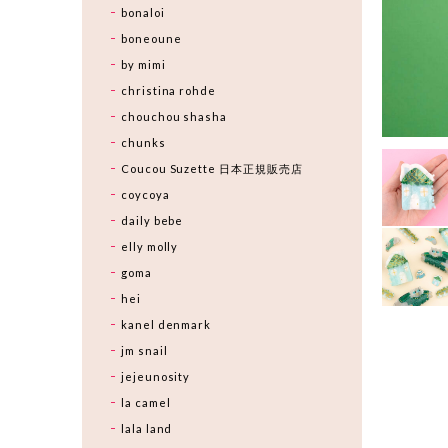
bonaloi
boneoune
by mimi
christina rohde
chouchou shasha
chunks
Coucou Suzette 日本正規販売店
coycoya
daily bebe
elly molly
goma
hei
kanel denmark
jm snail
jejeunosity
la camel
lala land