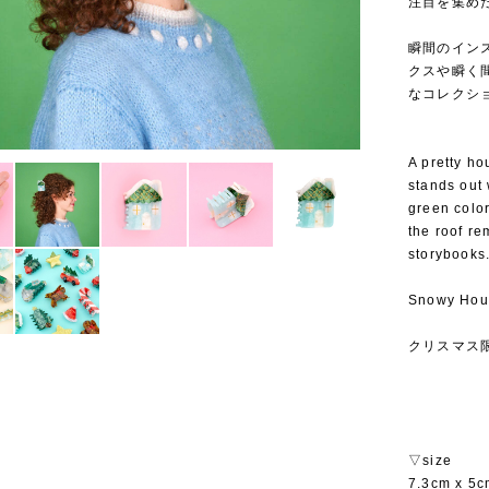
注目を集めたこ
⁡
瞬間のイン
クスや瞬く
なコレクシ
A pretty ho
stands out 
green color
the roof re
storybooks
Snowy Hou
クリスマス
▽size
7.3cm x 5c