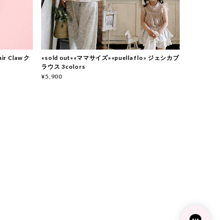
ir Claw ク
«sold out»«ママサイズ»«puella flo» ジェシカブ
ラウス 3colors
¥5,900