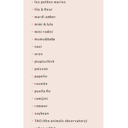
les petites maries
lila & fleur
mardi amber
mimi & lula
mini rodini
mumu&baba
navi
oren
piupiuchick
poisson
popelin
rosette
puella flo
ramijini
rommer
soybean
TAO (the animals observatory)