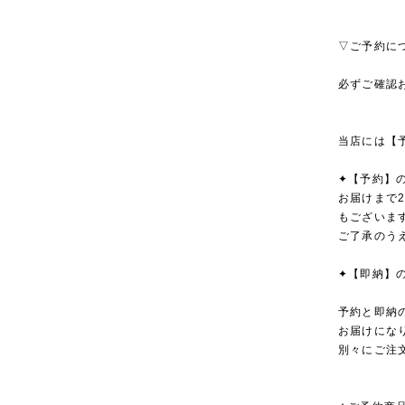
▽ご予約に
必ずご確認
当店には【
✦【予約】
お届けまで
もございま
ご了承のう
✦【即納】
予約と即納
お届けにな
別々にご注