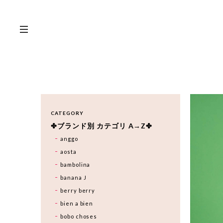
CATEGORY
✤ブランド別 カテゴリ A→Z✤
anggo
aosta
bambolina
banana J
berry berry
bien a bien
bobo choses