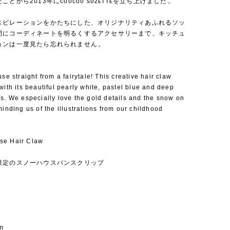
とから2013年にᴄᴏᴜᴄᴏᴜ sᴜᴢᴇᴛᴛᴇを立ち上げました⁡。
スピレーションをかたちにした、オリジナリティあふれるソッ
間にコーディネートを明るくするアクセサリーまで、キッチュ
ョンは一度見たら忘れられません⁡。
use straight from a fairytale! This creative hair claw
with its beautiful pearly white, pastel blue and deep
s. We especially love the gold details and the snow on
minding us of the illustrations from our childhood
.
se Hair Claw
限定のスノーハウスバンスクリップ
m