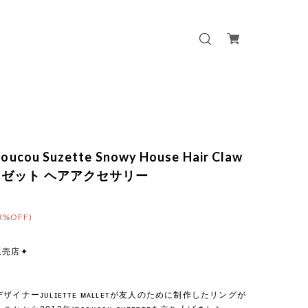
ucou Suzette Snowy House Hair Claw
ゼット ヘアアクセサリー
3%OFF)
販売店✦
ザイナーᴊᴜʟɪᴇᴛᴛᴇ ᴍᴀʟʟᴇᴛが友人のために制作したリングが