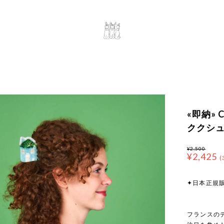
«即納» Co
ククシュ
¥2,500
¥2,425
(
✦日本正規
フランスのデ