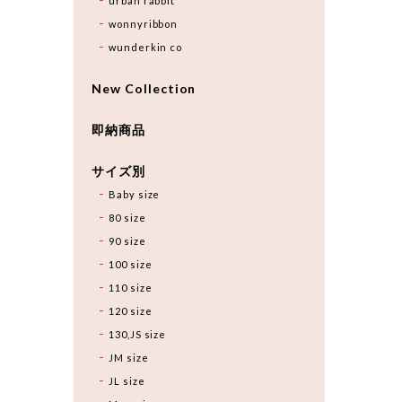
urban rabbit
wonnyribbon
wunderkin co
New Collection
即納商品
サイズ別
Baby size
80 size
90 size
100 size
110 size
120 size
130,JS size
JM size
JL size