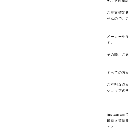
✦ご予約商
ご注文確定
せんので、
メーカー生
す。
その際、ご
すべての方
ご不明な点
ショップの
instagra
最新入荷情
＞＞