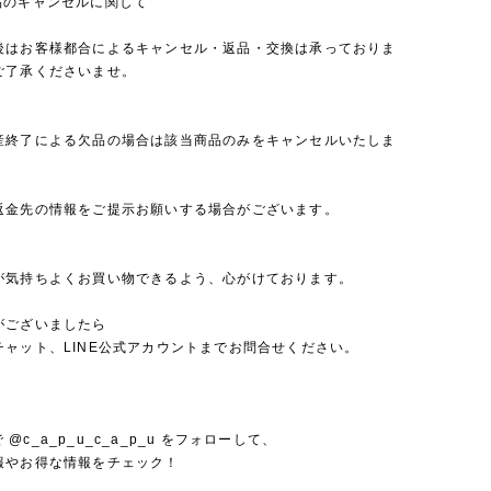
品のキャンセルに関して
後はお客様都合によるキャンセル・返品・交換は承っておりま
ご了承くださいませ。
産終了による欠品の場合は該当商品のみをキャンセルいたしま
返金先の情報をご提示お願いする場合がございます。
が気持ちよくお買い物できるよう、心がけております。
がございましたら
チャット、LINE公式アカウントまでお問合せください。
mで @c_a_p_u_c_a_p_u をフォローして、
報やお得な情報をチェック！