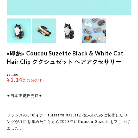
«即納» Coucou Suzette Black & White Cat
Hair Clip ククシュゼット ヘアアクセサリー
¥1,180
¥1,145
(3%OFF)
✦日本正規販売店✦
フランスのデザイナーᴊᴜʟɪᴇᴛᴛᴇ ᴍᴀʟʟᴇᴛが友人のために制作したリ
ングが注目を集めたことから2013年にCoucou Suzetteを立ち上げ
ました⁡。
⁡