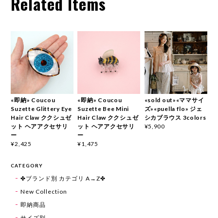
Related Items
«即納» Coucou
«即納» Coucou
«sold out»«ママサイ
Suzette Glittery Eye
Suzette Bee Mini
ズ»«puella flo» ジェ
Hair Claw ククシュゼ
Hair Claw ククシュゼ
シカブラウス 3colors
ット ヘアアクセサリ
ット ヘアアクセサリ
¥5,900
ー
ー
¥2,425
¥1,475
CATEGORY
✤ブランド別 カテゴリ A→Z✤
New Collection
即納商品
サイズ別