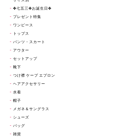
✤七五三✤お誕生日✤
プレゼント特集
ワンピース
トップス
パンツ・スカート
アウター
セットアップ
靴下
つけ襟 ケープ エプロン
ヘアアクセサリー
水着
帽子
メガネ＆サングラス
シューズ
バッグ
雑貨