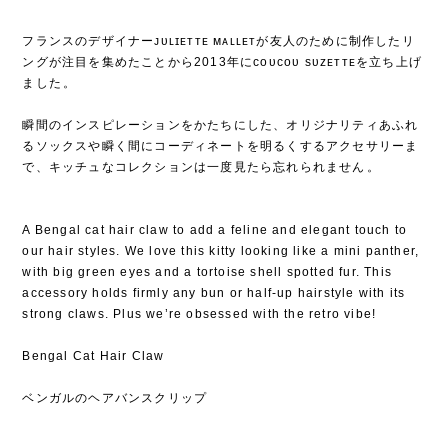
フランスのデザイナーᴊᴜʟɪᴇᴛᴛᴇ ᴍᴀʟʟᴇᴛが友人のために制作したリ
ングが注目を集めたことから2013年にᴄᴏᴜᴄᴏᴜ sᴜᴢᴇᴛᴛᴇを立ち上げ
ました⁡。
⁡
瞬間のインスピレーションをかたちにした、オリジナリティあふれ
るソックスや瞬く間にコーディネートを明るくするアクセサリーま
で、キッチュなコレクションは一度見たら忘れられません⁡。
A Bengal cat hair claw to add a feline and elegant touch to
our hair styles. We love this kitty looking like a mini panther,
with big green eyes and a tortoise shell spotted fur. This
accessory holds firmly any bun or half-up hairstyle with its
strong claws. Plus we’re obsessed with the retro vibe!
Bengal Cat Hair Claw
ベンガルのヘアバンスクリップ