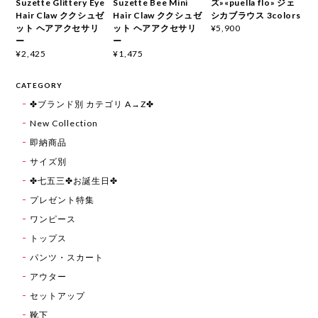
Suzette Glittery Eye
Suzette Bee Mini
ズ»«puella flo» ジェ
Hair Claw ククシュゼ
Hair Claw ククシュゼ
シカブラウス 3colors
ット ヘアアクセサリ
ット ヘアアクセサリ
¥5,900
ー
ー
¥2,425
¥1,475
CATEGORY
✤ブランド別 カテゴリ A→Z✤
New Collection
即納商品
サイズ別
✤七五三✤お誕生日✤
プレゼント特集
ワンピース
トップス
パンツ・スカート
アウター
セットアップ
靴下