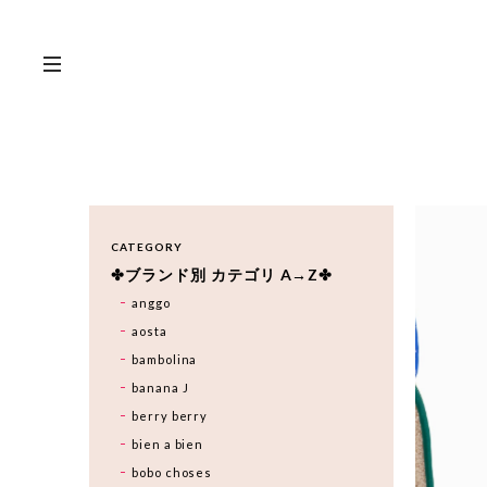
CATEGORY
✤ブランド別 カテゴリ A→Z✤
anggo
aosta
bambolina
banana J
berry berry
bien a bien
bobo choses