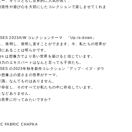
ビー、キッズともに世界的に人気が高く、
創造性や遊び心を大切にしたコレクションで楽しませてくれま
OSES 2023A/W コレクションテーマ 「Up-is-down」
し、発明し、発明し直すことができます。今、私たちの世界が
階にあることは明らかです。
hoses は想像力でより良い世界を築けると信じています。
像力のエキスパートはなんと言っても子供たち。
HOSES の2023年秋冬新作コレクション「アップ・イズ・ダウ
い想像上の逆さまの世界がテーマ。
常識」なんてものはありません。
が存在し、そのすべてが私たちの中に存在しています。
となどありません。
の世界に行ってみたいですか?
IC FABRIC CHAPKA