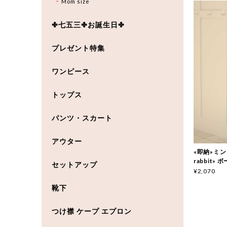
Mom size
✤七五三✤お誕生日✤
プレゼント特集
ワンピース
トップス
パンツ・スカート
アウター
«即納»ミント
rabbit»
セットアップ
¥2,070
靴下
つけ襟 ケープ エプロン