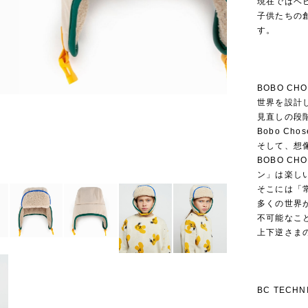
現在ではベ
子供たちの
す。
BOBO CH
世界を設計
見直しの段
Bobo C
そして、想
BOBO C
ン」は楽し
そこには「
多くの世界
不可能なこ
上下逆さま
BC TECHN