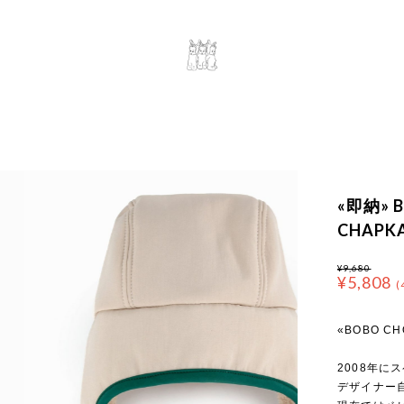
«即納» B
CHAPK
¥9,680
¥5,808
(
«BOBO C
2008年に
デザイナー