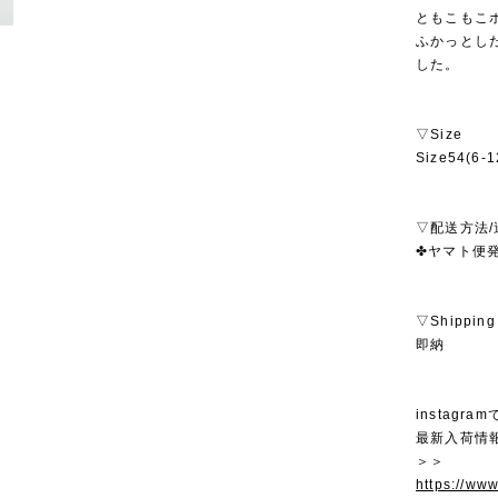
ともこもこ
ふかっとし
した。
▽Size
Size54(6
▽配送方法/
✤ヤマト便発
▽Shipping
即納
instagra
最新入荷情
＞＞
https://ww