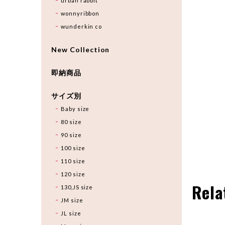
urban rabbit
wonnyribbon
wunderkin co
New Collection
即納商品
サイズ別
Baby size
80 size
90 size
100 size
110 size
120 size
Rela
130,JS size
JM size
JL size