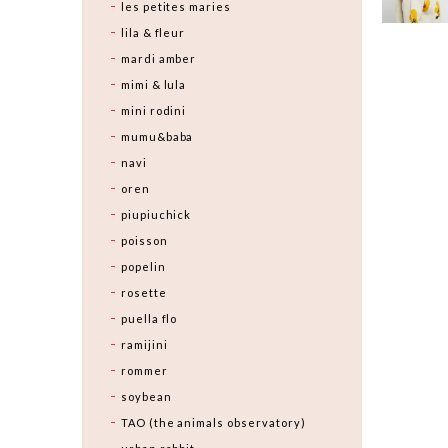
les petites maries
lila & fleur
mardi amber
mimi & lula
mini rodini
mumu&baba
navi
oren
piupiuchick
poisson
popelin
rosette
puella flo
ramijini
rommer
soybean
TAO (the animals observatory)