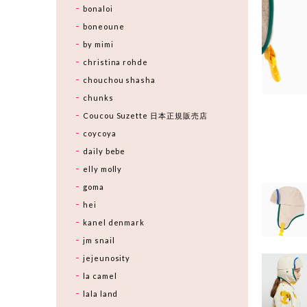
bonaloi
boneoune
by mimi
christina rohde
chouchou shasha
chunks
Coucou Suzette 日本正規販売店
coycoya
daily bebe
elly molly
goma
hei
kanel denmark
jm snail
jejeunosity
la camel
lala land