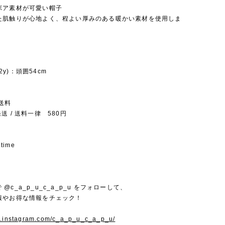
ボア素材が可愛い帽子
た肌触りが心地よく、程よい厚みのある暖かい素材を使用しま
-12y)：頭囲54cm
送料
送 / 送料一律 580円
 time
mで @c_a_p_u_c_a_p_u をフォローして、
報やお得な情報をチェック！
w.instagram.com/c_a_p_u_c_a_p_u/