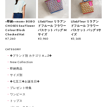
«即納»«mom» BOBO
Lila&Fleur リラアン
Lila&Fleur リラアン
CHOSES Sea Flower
ドフルール フラワー
ドフルール フラワー
Colour Block
バスケット バッグ M
バスケット バッグ Sサ
Checked Hat
サイズ
イズ
¥7,260
¥3,960
¥3,168
CATEGORY
✤ブランド別 カテゴリ A→Z✤
New Collection
即納商品
サイズ別
✤七五三✤お誕生日✤
プレゼント特集
ワンピース
トップス