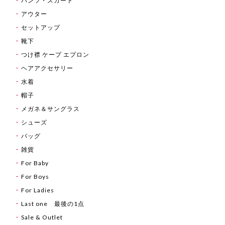
パンツ・スカート
アウター
セットアップ
靴下
つけ襟 ケープ エプロン
ヘアアクセサリー
水着
帽子
メガネ＆サングラス
シューズ
バッグ
雑貨
For Baby
For Boys
For Ladies
Last one 最後の1点
Sale & Outlet