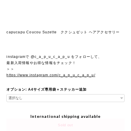
capucapu Coucou Suzette ククシュゼット ヘアアクセサリー
instagramで @c_a_p_u_c_a_p_u をフォローして、
最新入荷情報やお得な情報をチェック！
＞＞
https://www.instagram.com/c_a_p_u_c_a_p_u/
オプション: A4サイズ専用袋＋ステッカー追加
International shipping available
Sold out