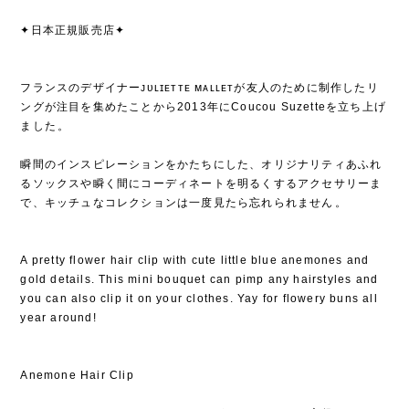
✦日本正規販売店✦
フランスのデザイナーᴊᴜʟɪᴇᴛᴛᴇ ᴍᴀʟʟᴇᴛが友人のために制作したリ
ングが注目を集めたことから2013年にCoucou Suzetteを立ち上げ
ました⁡。
⁡
瞬間のインスピレーションをかたちにした、オリジナリティあふれ
るソックスや瞬く間にコーディネートを明るくするアクセサリーま
で、キッチュなコレクションは一度見たら忘れられません⁡。
A pretty flower hair clip with cute little blue anemones and
gold details. This mini bouquet can pimp any hairstyles and
you can also clip it on your clothes. Yay for flowery buns all
year around!
Anemone Hair Clip