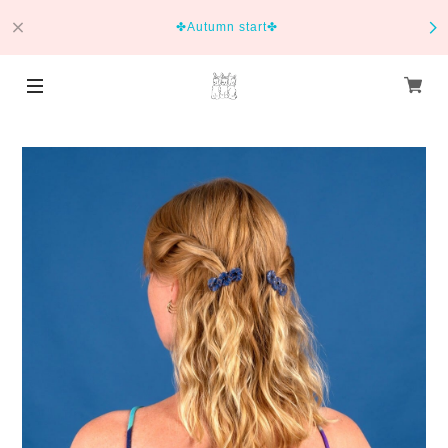
✤Autumn start✤