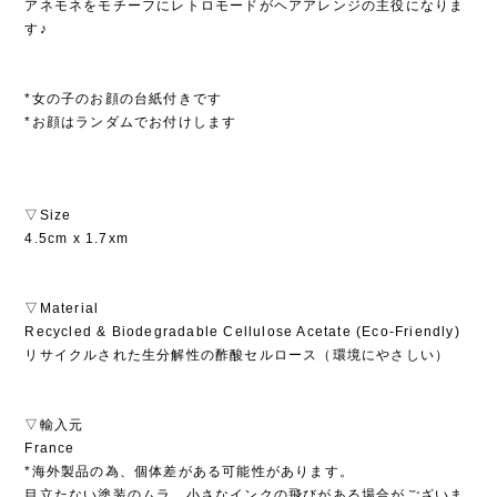
アネモネをモチーフにレトロモードがヘアアレンジの主役になりま
す♪
*女の子のお顔の台紙付きです
*お顔はランダムでお付けします
▽Size
4.5cm x 1.7xm
▽Material
Recycled & Biodegradable Cellulose Acetate (Eco-Friendly)
リサイクルされた生分解性の酢酸セルロース（環境にやさしい）
▽輸入元
France
*海外製品の為、個体差がある可能性があります。
目立たない塗装のムラ、小さなインクの飛びがある場合がございま