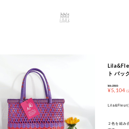
Lila&
ト バッ
¥6,380
¥5,104
(
Lila&F
２色を組み