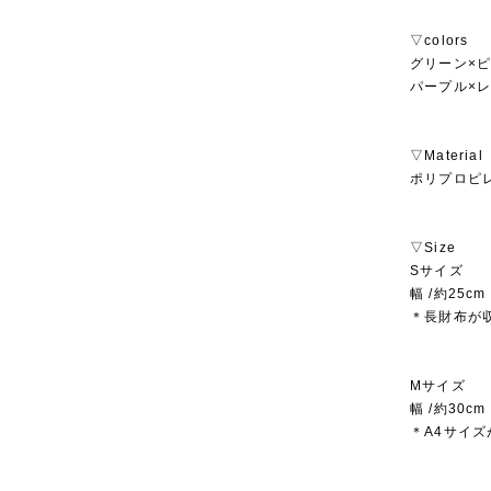
▽colors
グリーン×
パープル×
▽Material
ポリプロピ
▽Size
Sサイズ
幅 /約25c
＊長財布が
Mサイズ
幅 /約30c
＊A4サイ