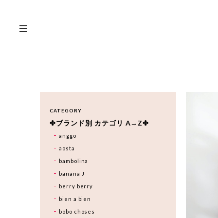
CATEGORY
✤ブランド別 カテゴリ A→Z✤
anggo
aosta
bambolina
banana J
berry berry
bien a bien
bobo choses