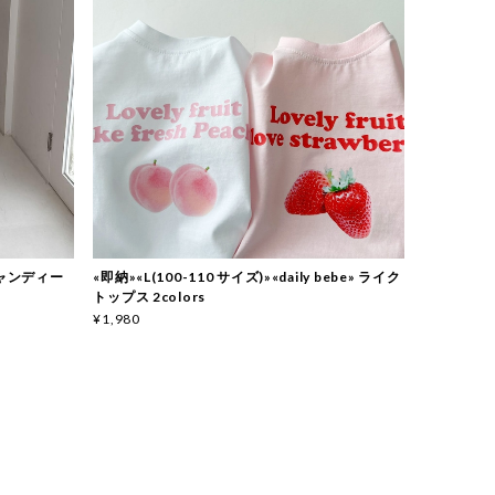
 キャンディー
«即納»«L(100-110 サイズ)»«daily bebe» ライク
トップス 2colors
¥1,980