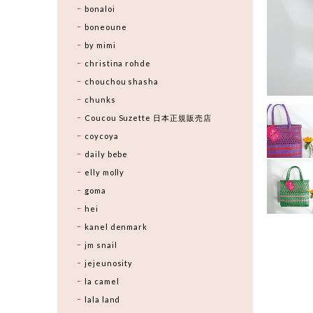
bonaloi
boneoune
by mimi
christina rohde
chouchou shasha
chunks
Coucou Suzette 日本正規販売店
coycoya
daily bebe
elly molly
goma
hei
kanel denmark
jm snail
jejeunosity
la camel
lala land