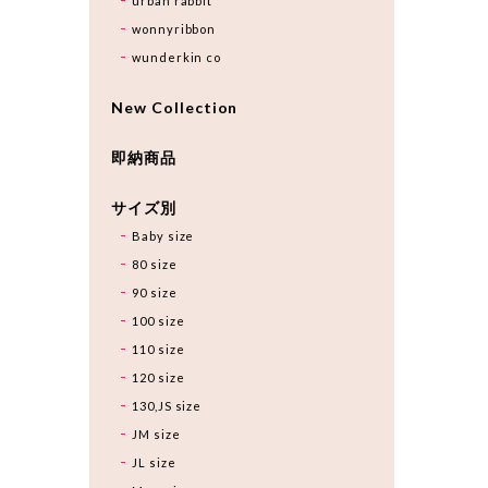
urban rabbit
wonnyribbon
wunderkin co
New Collection
即納商品
サイズ別
Baby size
80 size
90 size
100 size
110 size
120 size
130,JS size
JM size
JL size