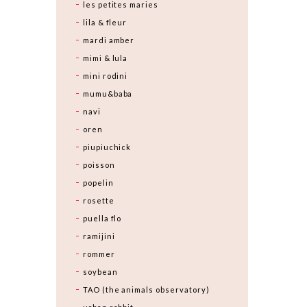
les petites maries
lila & fleur
mardi amber
mimi & lula
mini rodini
mumu&baba
navi
oren
piupiuchick
poisson
popelin
rosette
puella flo
ramijini
rommer
soybean
TAO (the animals observatory)