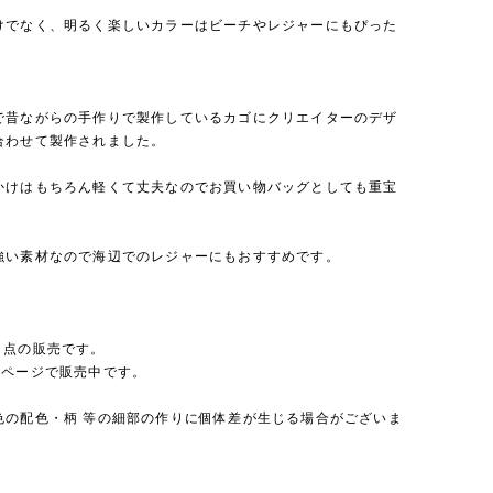
けでなく、明るく楽しいカラーはビーチやレジャーにもぴった
で昔ながらの手作りで製作しているカゴにクリエイターのデザ
合わせて製作されました。
かけはもちろん軽くて丈夫なのでお買い物バッグとしても重宝
強い素材なので海辺でのレジャーにもおすすめです。
１点の販売です。
別ページで販売中です。
色の配色・柄 等の細部の作りに個体差が生じる場合がございま