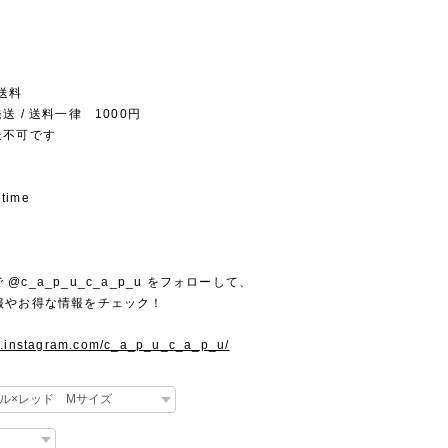
送料
送 / 送料一律 1000円
送不可です
 time
mで @c_a_p_u_c_a_p_u をフォローして、
報やお得な情報をチェック！
w.instagram.com/c_a_p_u_c_a_p_u/