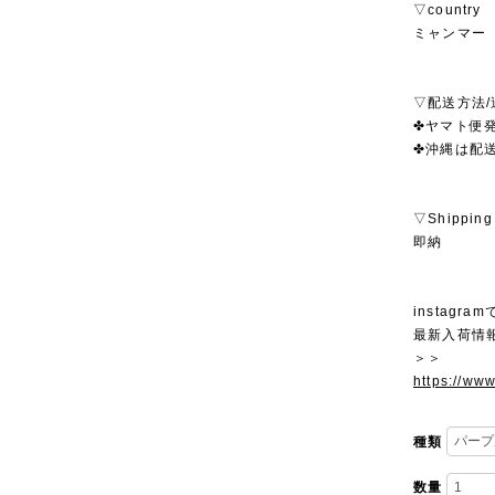
▽country
ミャンマー
▽配送方法/
✤ヤマト便発
✤沖縄は配
▽Shipping
即納
instagra
最新入荷情
＞＞
https://ww
種類
数量