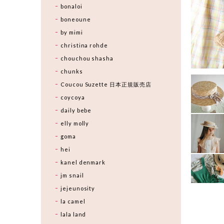
bonaloi
boneoune
by mimi
christina rohde
chouchou shasha
chunks
Coucou Suzette 日本正規販売店
coycoya
daily bebe
elly molly
goma
hei
kanel denmark
jm snail
jejeunosity
la camel
lala land