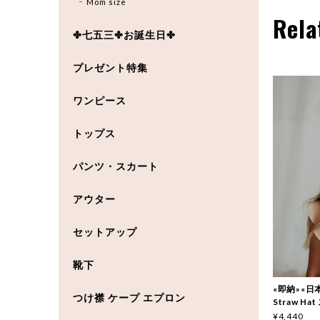
Mom size
Rela
✤七五三✤お誕生日✤
プレゼント特集
ワンピース
トップス
パンツ・スカート
アウター
セットアップ
靴下
«即納»«日本正
つけ襟 ケープ エプロン
Straw H
¥4,440