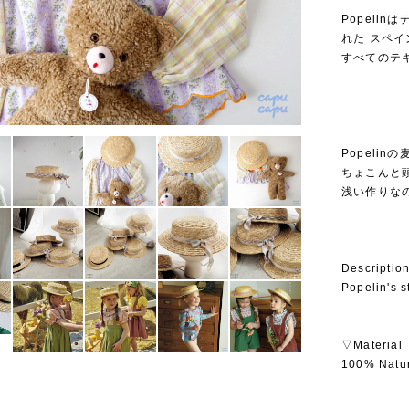
Popelin
れた スペ
すべてのテ
Popeli
ちょこんと
浅い作りな
Descriptio
Popelin's s
▽Material
100% Natur