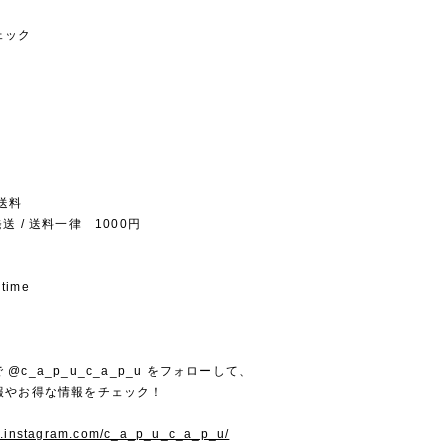
ェック
送料
送 / 送料一律 1000円
 time
mで @c_a_p_u_c_a_p_u をフォローして、
報やお得な情報をチェック！
w.instagram.com/c_a_p_u_c_a_p_u/