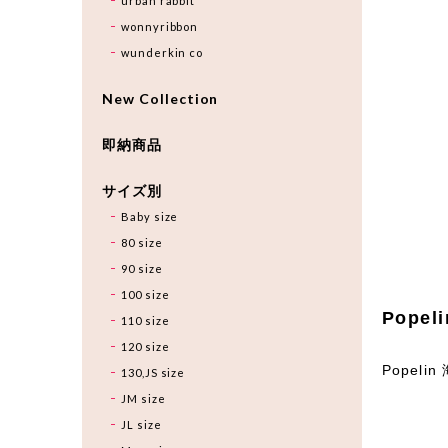
urban rabbit
wonnyribbon
wunderkin co
New Collection
即納商品
サイズ別
Baby size
80 size
90 size
100 size
Popeli
110 size
120 size
Popeli
130,JS size
JM size
JL size