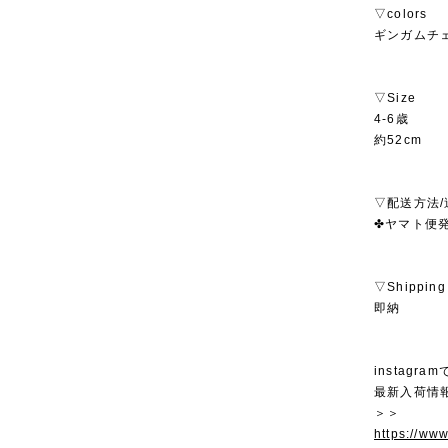
▽colors
ギンガムチ
▽Size
4-6歳
約52cm
▽配送方法/
✤ヤマト便発
▽Shipping
即納
instagra
最新入荷情
＞＞
https://ww