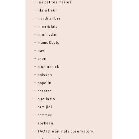
les petites maries
lila & fleur
mardi amber
mimi & lula
mini rodini
mumu&baba
navi
oren
piupiuchick
poisson
popelin
rosette
puella flo
ramijini
rommer
soybean
TAO (the animals observatory)