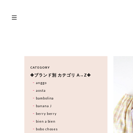
CATEGORY
✤ブランド別 カテゴリ A→Z✤
anggo
aosta
bambolina
banana J
berry berry
bien a bien
bobo choses