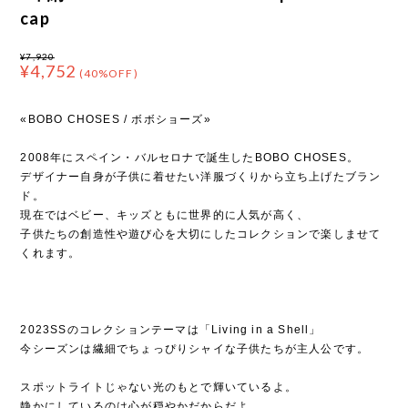
cap
¥7,920
¥4,752
(40%OFF)
«BOBO CHOSES / ボボショーズ»
2008年にスペイン・バルセロナで誕生したBOBO CHOSES。
デザイナー自身が子供に着せたい洋服づくりから立ち上げたブラン
ド。
現在ではベビー、キッズともに世界的に人気が高く、
子供たちの創造性や遊び心を大切にしたコレクションで楽しませて
くれます。
2023SSのコレクションテーマは「Living in a Shell」
今シーズンは繊細でちょっぴりシャイな子供たちが主人公です。
スポットライトじゃない光のもとで輝いているよ。
静かにしているのは心が穏やかだからだよ。