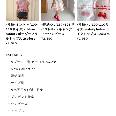
«即納»ミント M(100-
«即納»XL(117~123 サ
«即納»«L(100-110 サ
110 サイズ)«Urban
イズ)«Hei» キャンデ
イズ)»«daily bebe» ラ
rabbit» ボーダーフリ
ィーワンピース
イクトップス 2colors
ルトップス 2colors
¥2,880
¥1,980
¥2,070
CATEGORY
✤ブランド別 カテゴリ A→Z✤
New Collection
即納商品
サイズ別
✤七五三✤お誕生日✤
プレゼント特集
ワンピース
トップス