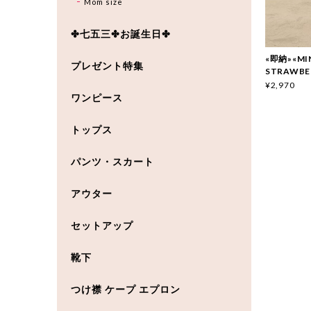
Mom size
✤七五三✤お誕生日✤
«即納»«MI
プレゼント特集
STRAWBE
¥2,970
ワンピース
トップス
パンツ・スカート
アウター
セットアップ
靴下
つけ襟 ケープ エプロン