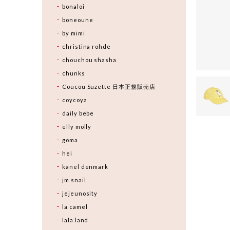
bonaloi
boneoune
by mimi
christina rohde
chouchou shasha
chunks
Coucou Suzette 日本正規販売店
coycoya
daily bebe
elly molly
goma
hei
kanel denmark
jm snail
jejeunosity
la camel
lala land