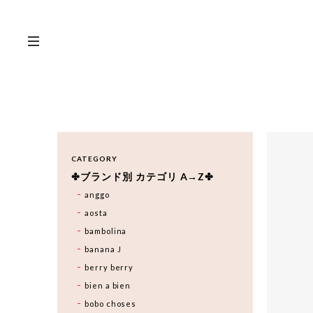
CATEGORY
✤ブランド別 カテゴリ A→Z✤
anggo
aosta
bambolina
banana J
berry berry
bien a bien
bobo choses