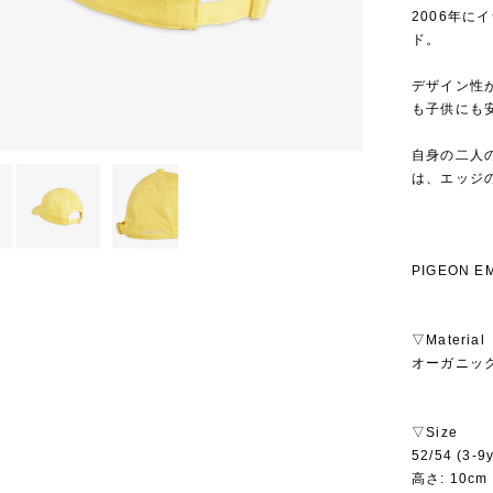
2006年
ド。
デザイン性
も子供にも
自身の二人
は、エッジ
PIGEON E
▽Material
オーガニック
▽Size
52/54 (3-9y
高さ: 10cm