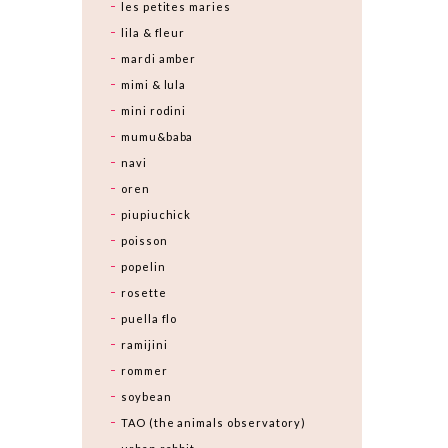
les petites maries
lila & fleur
mardi amber
mimi & lula
mini rodini
mumu&baba
navi
oren
piupiuchick
poisson
popelin
rosette
puella flo
ramijini
rommer
soybean
TAO (the animals observatory)