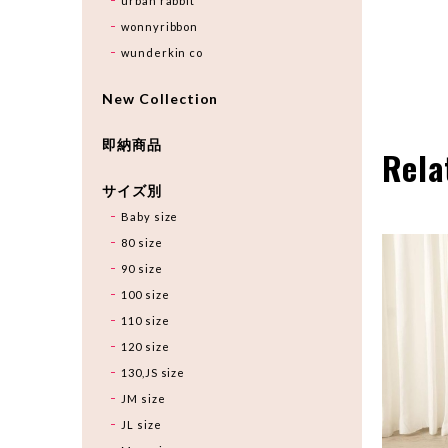
urban rabbit
wonnyribbon
wunderkin co
New Collection
即納商品
Rela
サイズ別
Baby size
80 size
90 size
100 size
110 size
120 size
130,JS size
JM size
JL size