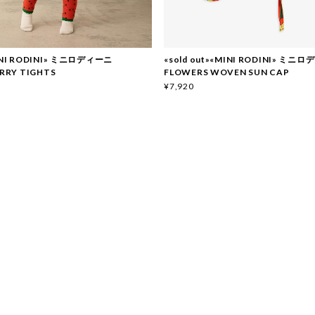
NI RODINI» ミニロディーニ
«sold out»«MINI RODINI» ミニ
RRY TIGHTS
FLOWERS WOVEN SUN CAP
¥7,920