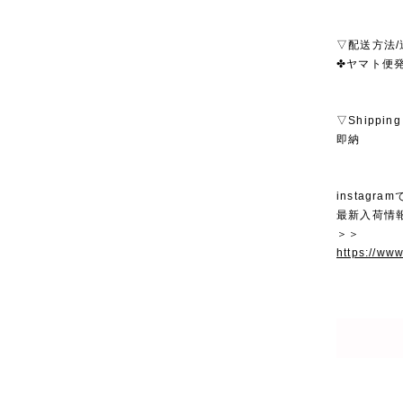
▽配送方法/
✤ヤマト便発
▽Shipping
即納
instagra
最新入荷情
＞＞
https://ww