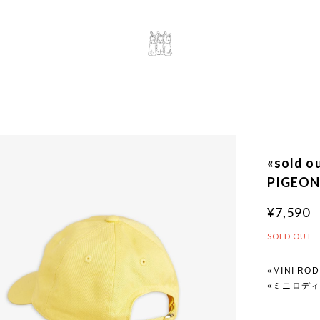
«sold 
PIGEON
¥7,590
SOLD OUT
«MINI ROD
«ミニロディ