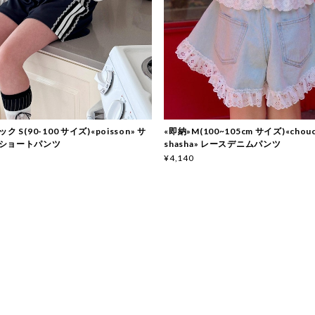
ク S(90-100 サイズ)«poisson» サ
«即納»M(100~105cm サイズ)«chou
ショートパンツ
shasha» レースデニムパンツ
¥4,140