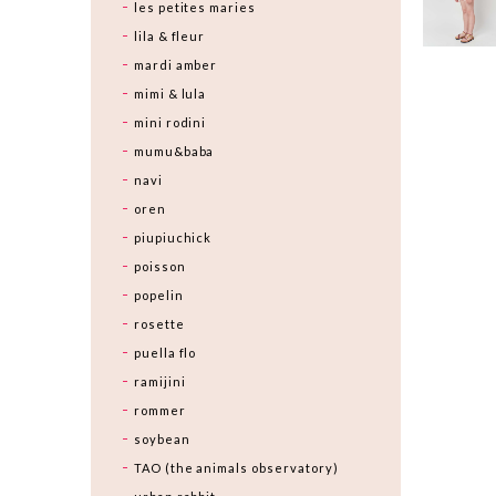
les petites maries
lila & fleur
mardi amber
mimi & lula
mini rodini
mumu&baba
navi
oren
piupiuchick
poisson
popelin
rosette
puella flo
ramijini
rommer
soybean
TAO (the animals observatory)