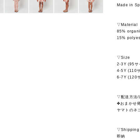
Made in Sp
▽Material
85% organi
15% polyes
▽Size
2-3Y (95
4-5Y (11
6-7Y (12
▽配送方法/
✤おまかせ発
ヤマトのネ
▽Shipping
即納