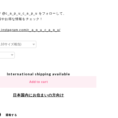
mで @c_a_p_u_c_a_p_u をフォローして、
報やお得な情報をチェック！
w.instagram.com/c_a_p_u_c_a_p_u/
International shipping available
Add to cart
日本国内にお住まいの方向け
通報する