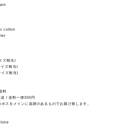
ain
c cotton
ter
サイズ相当)
0サイズ相当)
0サイズ相当)
送料
送 / 送料一律300円
コポスをメインに追跡のあるものでお届け致します。
 time