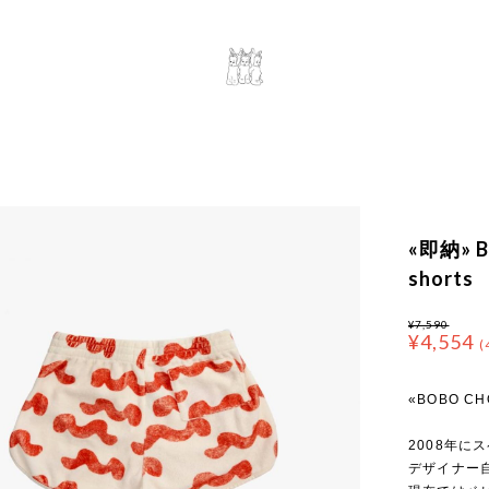
«即納» BO
shorts
¥7,590
¥4,554
(
«BOBO C
2008年に
デザイナー