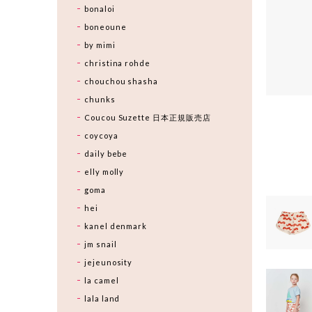
bonaloi
boneoune
by mimi
christina rohde
chouchou shasha
chunks
Coucou Suzette 日本正規販売店
coycoya
daily bebe
elly molly
goma
hei
kanel denmark
jm snail
jejeunosity
la camel
lala land