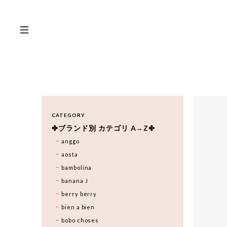
CATEGORY
✤ブランド別 カテゴリ A→Z✤
anggo
aosta
bambolina
banana J
berry berry
bien a bien
bobo choses