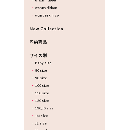
urban rabbit
wonnyribbon
wunderkin co
New Collection
即納商品
サイズ別
Baby size
80 size
90 size
100 size
110 size
120 size
130,JS size
JM size
JL size