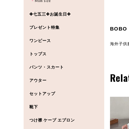
Mom size
✤七五三✤お誕生日✤
プレゼント特集
BOBO
ワンピース
海外子供服
トップス
パンツ・スカート
Rela
アウター
セットアップ
靴下
つけ襟 ケープ エプロン