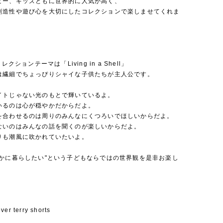
ビー、キッズともに世界的に人気が高く、
創造性や遊び心を大切にしたコレクションで楽しませてくれま
レクションテーマは「Living in a Shell」
は繊細でちょっぴりシャイな子供たちが主人公です。
イトじゃない光のもとで輝いているよ。
いるのは心が穏やかだからだよ。
を合わせるのは周りのみんなにくつろいでほしいからだよ。
ないのはみんなの話を聞くのが楽しいからだよ。
りも潮風に吹かれていたいよ。
静かに暮らしたい"という子どもならではの世界観を是非お楽し
。
ver terry shorts