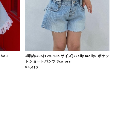
chou
«即納»«JS(125-135 サイズ)»«elly molly» ポケッ
トショートパンツ 3colors
¥4,410