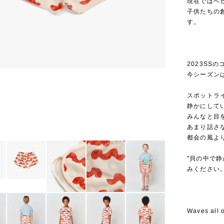
現在ではベ
子供たちの
す。
2023SSのコ
今シーズン
スポットラ
静かにして
みんなと目
あまり話さ
都会の風よ
"貝の中で
みください
Waves all o