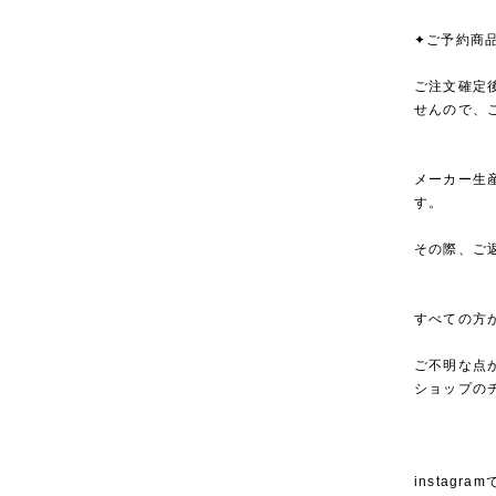
✦ご予約商
ご注文確定
せんので、
メーカー生
す。
その際、ご
すべての方
ご不明な点
ショップの
instagra