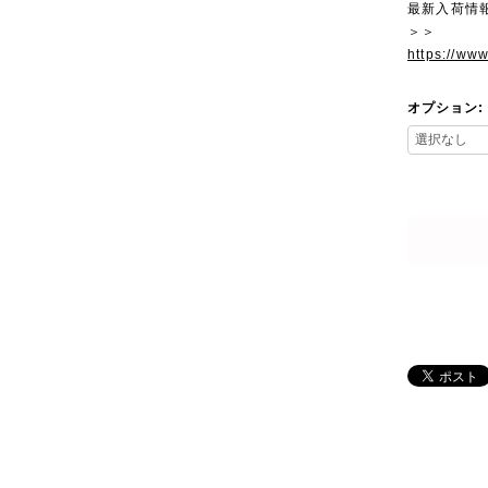
最新入荷情
＞＞
https://ww
オプション: