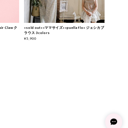
ir Claw ク
«sold out»«ママサイズ»«puella flo» ジェシカブ
ラウス 3colors
¥5,900