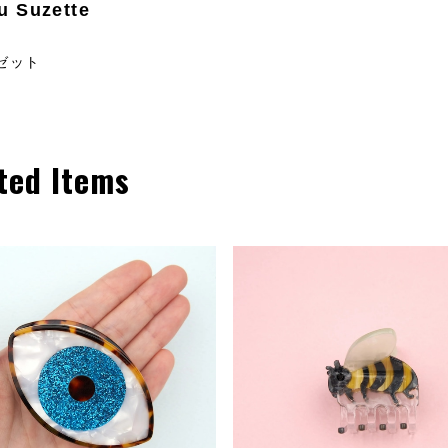
u Suzette
ゼット
ted Items