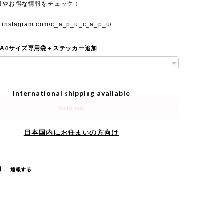
報やお得な情報をチェック！
w.instagram.com/c_a_p_u_c_a_p_u/
 A4サイズ専用袋＋ステッカー追加
International shipping available
Sold out
日本国内にお住まいの方向け
通報する