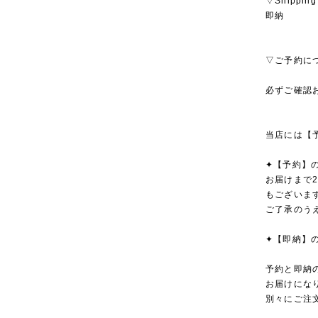
▽Shipping
即納
▽ご予約に
必ずご確認
当店には【
✦【予約】
お届けまで
もございま
ご了承のう
✦【即納】
予約と即納
お届けにな
別々にご注