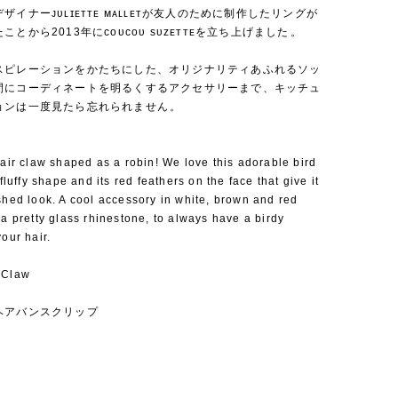
ザイナーᴊᴜʟɪᴇᴛᴛᴇ ᴍᴀʟʟᴇᴛが友人のために制作したリングが
とから2013年にᴄᴏᴜᴄᴏᴜ sᴜᴢᴇᴛᴛᴇを立ち上げました⁡。
スピレーションをかたちにした、オリジナリティあふれるソッ
間にコーディネートを明るくするアクセサリーまで、キッチュ
ョンは一度見たら忘れられません⁡。
hair claw shaped as a robin! We love this adorable bird
 fluffy shape and its red feathers on the face that give it
shed look. A cool accessory in white, brown and red
 a pretty glass rhinestone, to always have a birdy
your hair.
 Claw
ヘアバンスクリップ