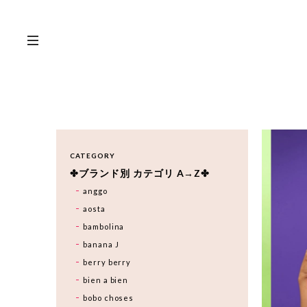
CATEGORY
✤ブランド別 カテゴリ A→Z✤
anggo
aosta
bambolina
banana J
berry berry
bien a bien
bobo choses