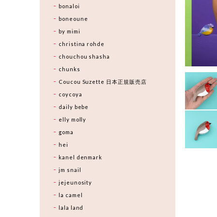
bonaloi
boneoune
by mimi
christina rohde
chouchou shasha
chunks
Coucou Suzette 日本正規販売店
coycoya
daily bebe
elly molly
goma
hei
kanel denmark
jm snail
jejeunosity
la camel
lala land