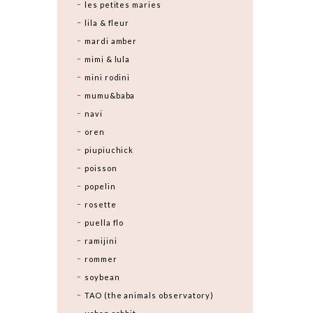
les petites maries
lila & fleur
mardi amber
mimi & lula
mini rodini
mumu&baba
navi
oren
piupiuchick
poisson
popelin
rosette
puella flo
ramijini
rommer
soybean
TAO (the animals observatory)