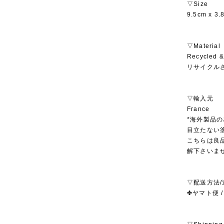
▽Size
9.5cm x 3.
▽Material
Recycled &
リサイクル
▽輸入元
France
*海外製品
目立たない
こちらは良
解下さいま
▽配送方法/
✤ヤマト便 /