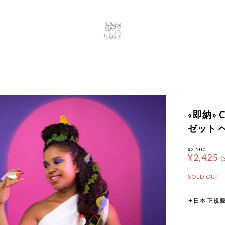
«即納» C
ゼット 
¥2,500
¥2,425
(
SOLD OUT
✦日本正規