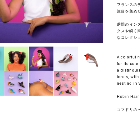
フランスのデ
注目を集めたこ
⁡
瞬間のイン
クスや瞬く
なコレクシ
A colorful 
for its cute
a distingui
tones, with
nesting in 
Robin Hair
コマドリの