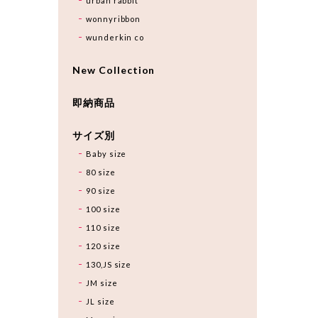
urban rabbit
wonnyribbon
wunderkin co
New Collection
即納商品
サイズ別
Baby size
80 size
90 size
100 size
110 size
120 size
130,JS size
JM size
JL size