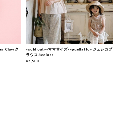
ir Claw ク
«sold out»«ママサイズ»«puella flo» ジェシカブ
ラウス 3colors
¥5,900