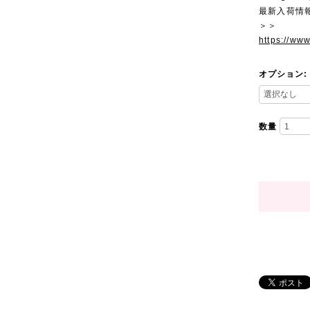
最新入荷情
＞＞
https://ww
オプション:
数量