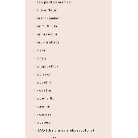
les petites maries
lila & fleur
mardi amber
mimi & lula
mini rodini
mumu&baba
navi
oren
piupiuchick
poisson
popelin
rosette
puella flo
ramijini
rommer
soybean
TAO (the animals observatory)