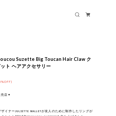
ucou Suzette Big Toucan Hair Claw ク
ット ヘアアクセサリー
3%OFF)
販売店✦
ザイナーᴊᴜʟɪᴇᴛᴛᴇ ᴍᴀʟʟᴇᴛが友人のために制作したリングが