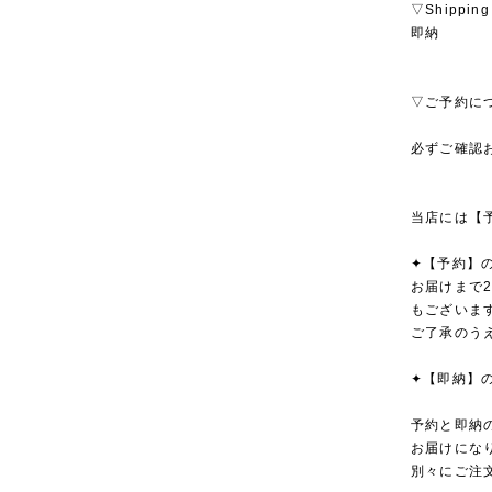
▽Shipping
即納
▽ご予約に
必ずご確認
当店には【
✦【予約】
お届けまで
もございま
ご了承のう
✦【即納】
予約と即納
お届けにな
別々にご注