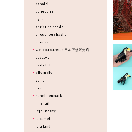
bonaloi
boneoune
by mimi
christina rohde
chouchou shasha
chunks
Coucou Suzette 日本正規販売店
coycoya
daily bebe
elly molly
goma
hei
kanel denmark
jm snail
jejeunosity
la camel
lala land