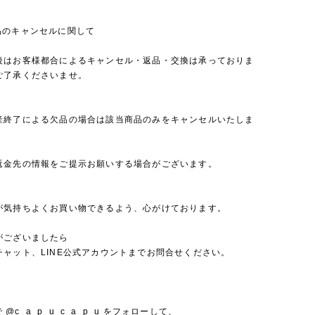
品のキャンセルに関して
後はお客様都合によるキャンセル・返品・交換は承っておりま
ご了承くださいませ。
産終了による欠品の場合は該当商品のみをキャンセルいたしま
返金先の情報をご提示お願いする場合がございます。
が気持ちよくお買い物できるよう、心がけております。
がございましたら
チャット、LINE公式アカウントまでお問合せください。
mで @c_a_p_u_c_a_p_u をフォローして、