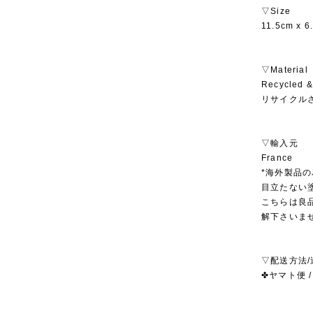
▽Size
11.5cm x 6
▽Material
Recycled &
リサイクル
▽輸入元
France
*海外製品
目立たない
こちらは良
解下さいま
▽配送方法/
✤ヤマト便 /