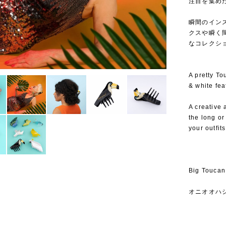
注目を集めたこ
⁡
瞬間のイン
クスや瞬く
なコレクシ
A pretty To
& white fe
A creative 
the long or
your outfits
Big Toucan
オニオオハ