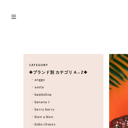
CATEGORY
✤ブランド別 カテゴリ A→Z✤
anggo
aosta
bambolina
banana J
berry berry
bien a bien
bobo choses