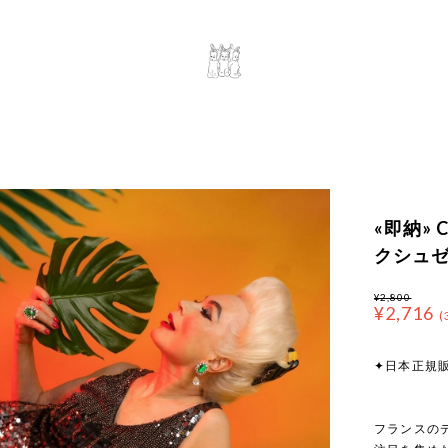
«即納» Co
クシュゼ
¥2,800
¥2,716
(
✦日本正規
フランスのデ