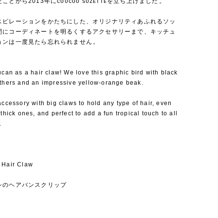
とから2013年にᴄᴏᴜᴄᴏᴜ sᴜᴢᴇᴛᴛᴇを立ち上げました⁡。
スピレーションをかたちにした、オリジナリティあふれるソッ
間にコーディネートを明るくするアクセサリーまで、キッチュ
ョンは一度見たら忘れられません⁡。
ucan as a hair claw! We love this graphic bird with black
athers and an impressive yellow-orange beak.
accessory with big claws to hold any type of hair, even
 thick ones, and perfect to add a fun tropical touch to all
.
 Hair Claw
シのヘアバンスクリップ