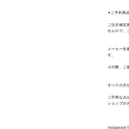
✦ご予約商
ご注文確定
せんので、
メーカー生
す。
その際、ご
すべての方
ご不明な点
ショップの
instagra