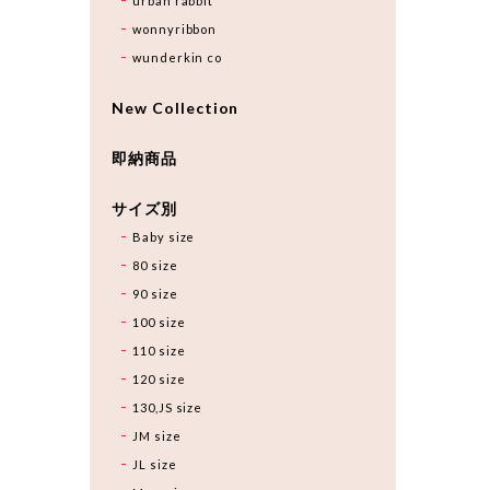
urban rabbit
wonnyribbon
wunderkin co
New Collection
即納商品
サイズ別
Baby size
80 size
90 size
100 size
110 size
120 size
130,JS size
JM size
JL size