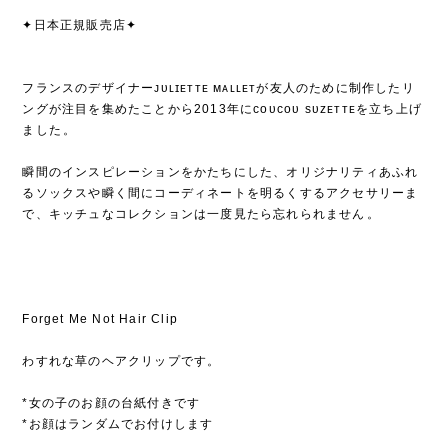
✦日本正規販売店✦
フランスのデザイナーᴊᴜʟɪᴇᴛᴛᴇ ᴍᴀʟʟᴇᴛが友人のために制作したリ
ングが注目を集めたことから2013年にᴄᴏᴜᴄᴏᴜ sᴜᴢᴇᴛᴛᴇを立ち上げ
ました⁡。
⁡
瞬間のインスピレーションをかたちにした、オリジナリティあふれ
るソックスや瞬く間にコーディネートを明るくするアクセサリーま
で、キッチュなコレクションは一度見たら忘れられません⁡。
Forget Me Not Hair Clip
わすれな草のヘアクリップです。
*女の子のお顔の台紙付きです
*お顔はランダムでお付けします