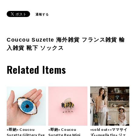
通報する
Coucou Suzette 海外雑貨 フランス雑貨 輸
入雑貨 靴下 ソックス
Related Items
«即納» Coucou
«即納» Coucou
«sold out»«ママサイ
Suzette Glittery Eye
Suzette Bee Mini
ズ»«puella flo» ジェ