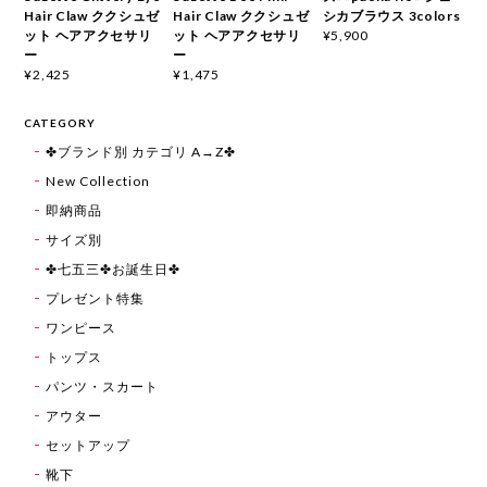
Hair Claw ククシュゼ
Hair Claw ククシュゼ
シカブラウス 3colors
ット ヘアアクセサリ
ット ヘアアクセサリ
¥5,900
ー
ー
¥2,425
¥1,475
CATEGORY
✤ブランド別 カテゴリ A→Z✤
New Collection
即納商品
サイズ別
✤七五三✤お誕生日✤
プレゼント特集
ワンピース
トップス
パンツ・スカート
アウター
セットアップ
靴下