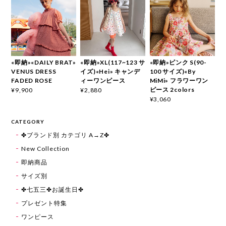
«即納»«DAILY BRAT»
«即納»XL(117~123 サ
«即納»ピンク S(90-
VENUS DRESS
イズ)«Hei» キャンデ
100 サイズ)«By
FADED ROSE
ィーワンピース
MiMi» フラワーワン
ピース 2colors
¥9,900
¥2,880
¥3,060
CATEGORY
✤ブランド別 カテゴリ A→Z✤
New Collection
即納商品
サイズ別
✤七五三✤お誕生日✤
プレゼント特集
ワンピース