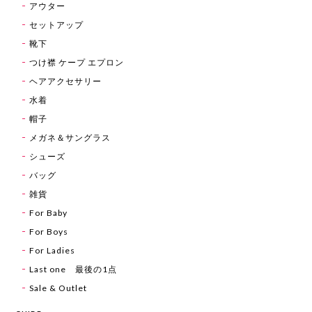
アウター
セットアップ
靴下
つけ襟 ケープ エプロン
ヘアアクセサリー
水着
帽子
メガネ＆サングラス
シューズ
バッグ
雑貨
For Baby
For Boys
For Ladies
Last one 最後の1点
Sale & Outlet