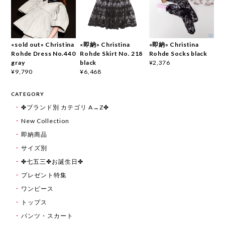
«sold out» Christina
«即納» Christina
«即納» Christina
Rohde Dress No.440
Rohde Skirt No. 218
Rohde Socks black
gray
black
¥2,376
¥9,790
¥6,468
CATEGORY
✤ブランド別 カテゴリ A→Z✤
New Collection
即納商品
サイズ別
✤七五三✤お誕生日✤
プレゼント特集
ワンピース
トップス
パンツ・スカート