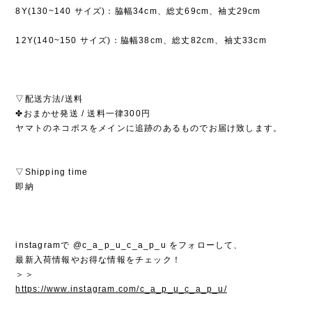
8Y(130~140 サイズ)：脇幅34cm、総丈69cm、袖丈29cm
12Y(140~150 サイズ)：脇幅38cm、総丈82cm、袖丈33cm
▽配送方法/送料
✤おまかせ発送 / 送料一律300円
ヤマトのネコポスをメインに追跡のあるものでお届け致します。
▽Shipping time
即納
instagramで @c_a_p_u_c_a_p_u をフォローして、
最新入荷情報やお得な情報をチェック！
＞＞
https://www.instagram.com/c_a_p_u_c_a_p_u/