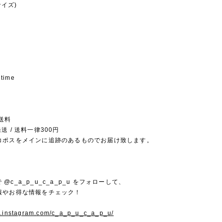
サイズ)
 time
送料
送 / 送料一律300円
コポスをメインに追跡のあるものでお届け致します。
mで @c_a_p_u_c_a_p_u をフォローして、
報やお得な情報をチェック！
w.instagram.com/c_a_p_u_c_a_p_u/