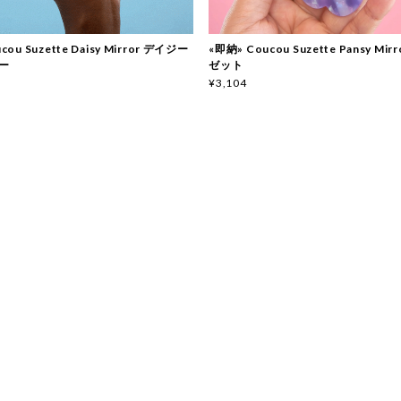
cou Suzette Daisy Mirror デイジー
«即納» Coucou Suzette Pansy Mi
ー
ゼット
¥3,104