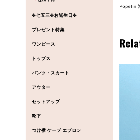
Mom size
Popeli
✤七五三✤お誕生日✤
プレゼント特集
Rela
ワンピース
トップス
パンツ・スカート
アウター
セットアップ
靴下
つけ襟 ケープ エプロン