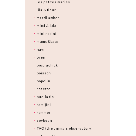
les petites maries
lila & fleur
mardi amber
mimi & lula
mini rodini
mumu&baba
navi
oren
piupiuchick
poisson
popelin
rosette
puella flo
ramijini
rommer
soybean
TAO (the animals observatory)