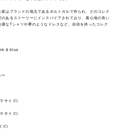
生産はブランドの地元であるポルトガルで作られ、どのコレク
景のあるストーリーにインスパイアされており、着心地の良い
快適なTシャツや夢のようなドレスなど、自信を持ったコレク
。
ink & blue
ルー
05 サイズ)
20 サイズ)
イズ)