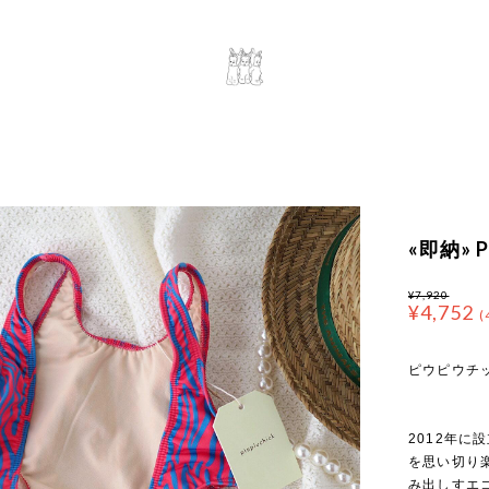
«即納» Pi
¥7,920
¥4,752
(
ピウピウチック 
2012年に
を思い切り
み出しすエ