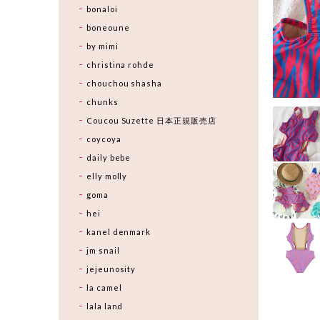
bonaloi
boneoune
by mimi
christina rohde
chouchou shasha
chunks
Coucou Suzette 日本正規販売店
coycoya
daily bebe
elly molly
goma
hei
kanel denmark
jm snail
jejeunosity
la camel
lala land