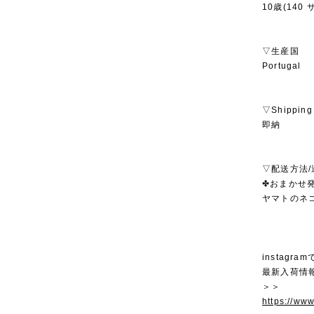
10歳(140 
▽生産国
Portugal
▽Shipping
即納
▽配送方法/
✤おまかせ発
ヤマトのネ
instagra
最新入荷情
＞＞
https://ww