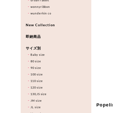
urban rabbit
wonnyribbon
wunderkin co
New Collection
即納商品
サイズ別
Baby size
80 size
90 size
100 size
110 size
120 size
130,JS size
JM size
Popeli
JL size