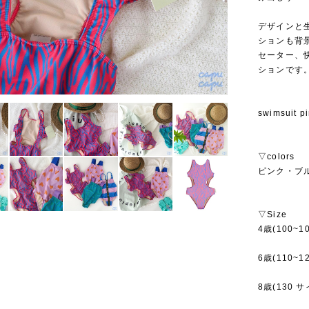
デザインと
ションも背
セーター、
ションです
swimsuit p
▽colors
ピンク・ブ
▽Size
4歳(100~1
6歳(110~1
8歳(130 サ