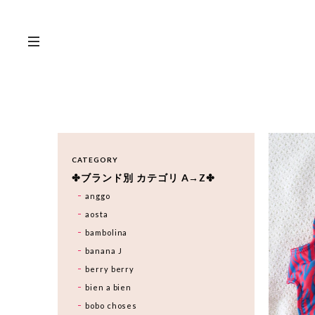
CATEGORY
✤ブランド別 カテゴリ A→Z✤
anggo
aosta
bambolina
banana J
berry berry
bien a bien
bobo choses