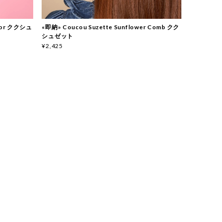
rror ククシュ
«即納» Coucou Suzette Sunflower Comb クク
シュゼット
¥2,425