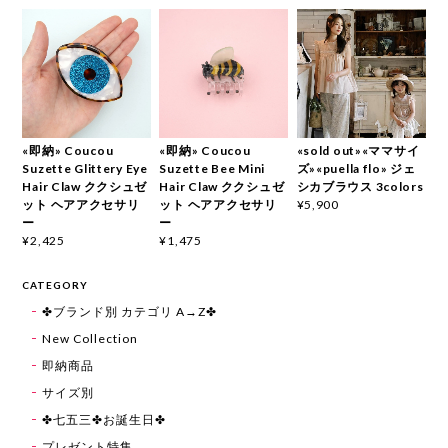
«即納» Coucou
«即納» Coucou
«sold out»«ママサイ
Suzette Glittery Eye
Suzette Bee Mini
ズ»«puella flo» ジェ
Hair Claw ククシュゼ
Hair Claw ククシュゼ
シカブラウス 3colors
ット ヘアアクセサリ
ット ヘアアクセサリ
¥5,900
ー
ー
¥2,425
¥1,475
CATEGORY
✤ブランド別 カテゴリ A→Z✤
New Collection
即納商品
サイズ別
✤七五三✤お誕生日✤
プレゼント特集