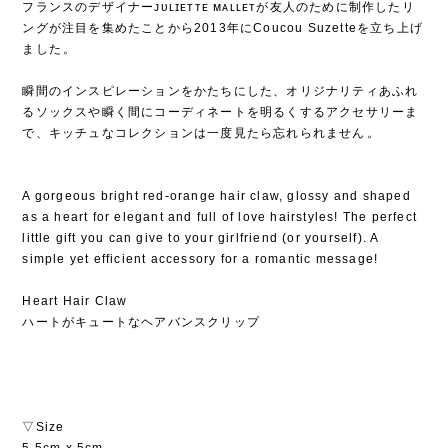
フランスのデザイナーᴊᴜʟɪᴇᴛᴛᴇ ᴍᴀʟʟᴇᴛが友人のために制作したリ
ングが注目を集めたことから2013年にCoucou Suzetteを立ち上げ
ました⁡。
⁡
瞬間のインスピレーションをかたちにした、オリジナリティあふれ
るソックスや瞬く間にコーディネートを明るくするアクセサリーま
で、キッチュなコレクションは一度見たら忘れられません⁡。
A gorgeous bright red-orange hair claw, glossy and shaped
as a heart for elegant and full of love hairstyles! The perfect
little gift you can give to your girlfriend (or yourself). A
simple yet efficient accessory for a romantic message!
Heart Hair Claw
ハートがキュートなヘアバンスクリップ
▽Size
5.5cm x 5cm