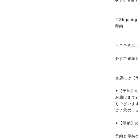
✤ヤマト便 /
▽Shipping
即納
▽ご予約に
必ずご確認
当店には【
✦【予約】
お届けまで
もございま
ご了承のう
✦【即納】
予約と即納