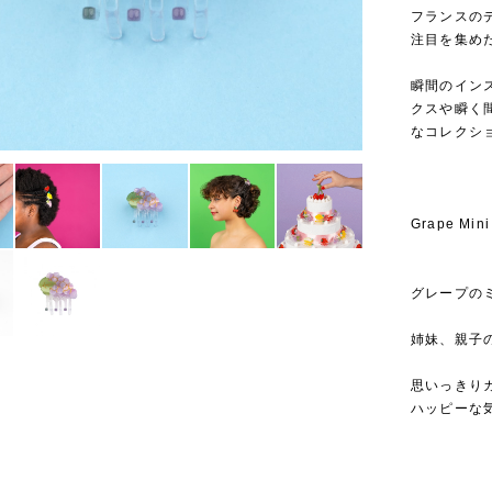
フランスのデ
注目を集めたこ
⁡
瞬間のイン
クスや瞬く
なコレクシ
Grape Mini
グレープの
姉妹、親子
思いっきり
ハッピーな