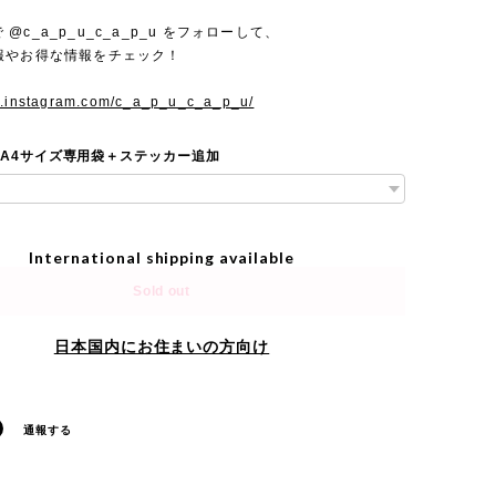
mで @c_a_p_u_c_a_p_u をフォローして、
報やお得な情報をチェック！
w.instagram.com/c_a_p_u_c_a_p_u/
 A4サイズ専用袋＋ステッカー追加
International shipping available
Sold out
日本国内にお住まいの方向け
通報する