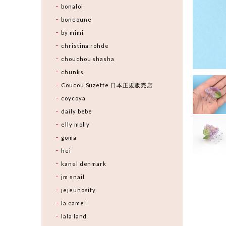
bonaloi
boneoune
by mimi
christina rohde
chouchou shasha
chunks
Coucou Suzette 日本正規販売店
coycoya
daily bebe
elly molly
goma
hei
kanel denmark
jm snail
jejeunosity
la camel
lala land