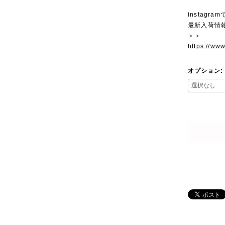
instagra
最新入荷情
＞＞
https://ww
オプション: