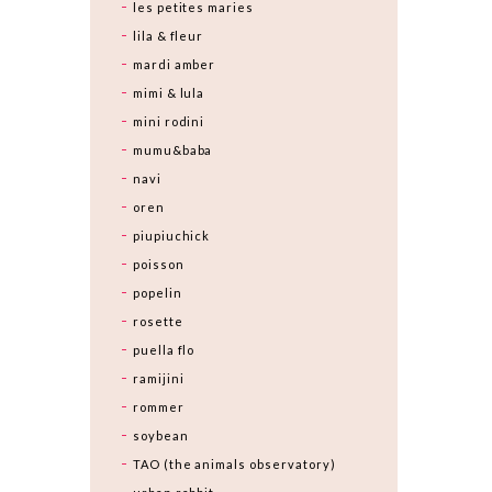
les petites maries
lila & fleur
mardi amber
mimi & lula
mini rodini
mumu&baba
navi
oren
piupiuchick
poisson
popelin
rosette
puella flo
ramijini
rommer
soybean
TAO (the animals observatory)