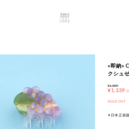
«即納» Co
クシュゼ
¥1,380
¥1,339
(
SOLD OUT
✦日本正規