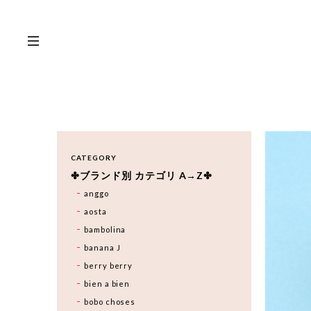
CATEGORY
✤ブランド別 カテゴリ A→Z✤
anggo
aosta
bambolina
banana J
berry berry
bien a bien
bobo choses