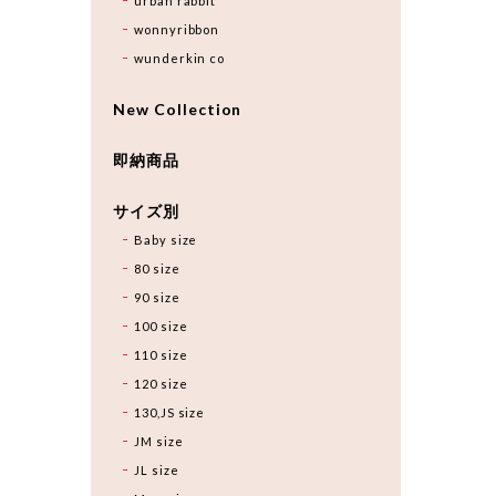
urban rabbit
wonnyribbon
wunderkin co
New Collection
即納商品
サイズ別
Baby size
80 size
90 size
100 size
110 size
120 size
130,JS size
JM size
JL size