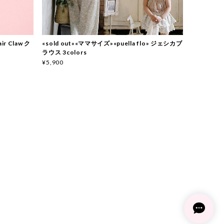
ir Claw ク
«sold out»«ママサイズ»«puella flo» ジェシカブ
ラウス 3colors
¥5,900