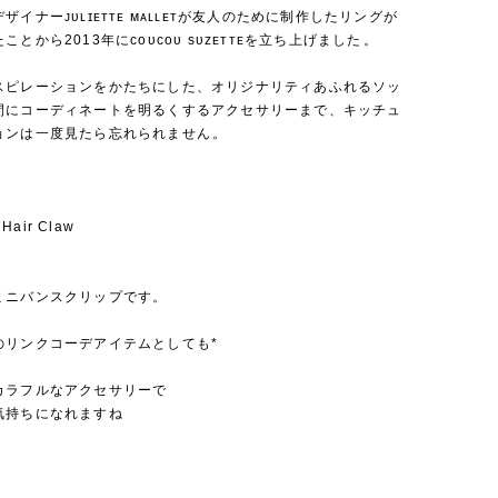
ザイナーᴊᴜʟɪᴇᴛᴛᴇ ᴍᴀʟʟᴇᴛが友人のために制作したリングが
とから2013年にᴄᴏᴜᴄᴏᴜ sᴜᴢᴇᴛᴛᴇを立ち上げました⁡。
スピレーションをかたちにした、オリジナリティあふれるソッ
間にコーディネートを明るくするアクセサリーまで、キッチュ
ョンは一度見たら忘れられません⁡。
 Hair Claw
ミニバンスクリップです。
のリンクコーデアイテムとしても*
カラフルなアクセサリーで
気持ちになれますね