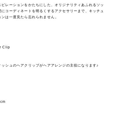
スピレーションをかたちにした、オリジナリティあふれるソッ
間にコーディネートを明るくするアクセサリーまで、キッチュ
ョンは一度見たら忘れられません⁡。
r Clip
ディッシュのヘアクリップがヘアアレンジの主役になります♪
8cm