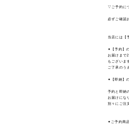
▽ご予約に
必ずご確認
当店には【
✦【予約】
お届けまで
もございま
ご了承のう
✦【即納】
予約と即納
お届けにな
別々にご注
✦ご予約商