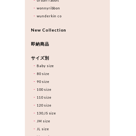
urban rabbit
wonnyribbon
wunderkin co
New Collection
即納商品
サイズ別
Baby size
80 size
90 size
100 size
110 size
120 size
130,JS size
JM size
JL size