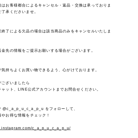
後はお客様都合によるキャンセル・返品・交換は承っておりま
ご了承くださいませ。
産終了による欠品の場合は該当商品のみをキャンセルいたしま
返金先の情報をご提示お願いする場合がございます。
が気持ちよくお買い物できるよう、心がけております。
がございましたら
チャット、LINE公式アカウントまでお問合せください。
mで @c_a_p_u_c_a_p_u をフォローして、
報やお得な情報をチェック！
w.instagram.com/c_a_p_u_c_a_p_u/