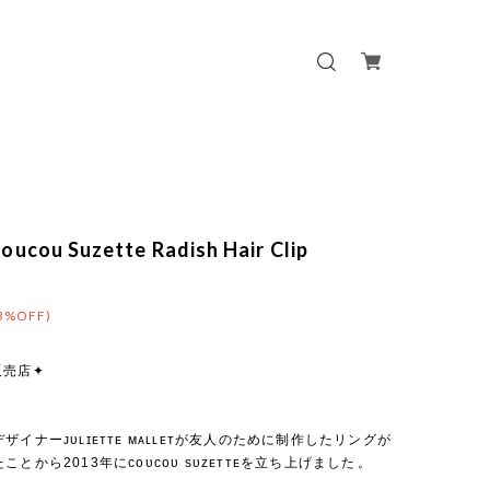
ucou Suzette Radish Hair Clip
3%OFF)
販売店✦
ザイナーᴊᴜʟɪᴇᴛᴛᴇ ᴍᴀʟʟᴇᴛが友人のために制作したリングが
とから2013年にᴄᴏᴜᴄᴏᴜ sᴜᴢᴇᴛᴛᴇを立ち上げました⁡。