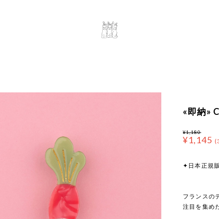
«即納» Co
¥1,180
¥1,145
(
✦日本正規
フランスのデ
注目を集めたこ
⁡