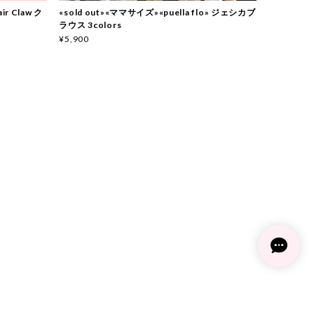
ir Claw ク
«sold out»«ママサイズ»«puella flo» ジェシカブ
ラウス 3colors
¥5,900