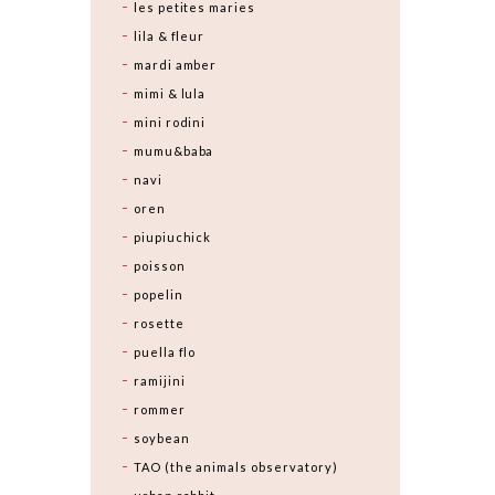
les petites maries
lila & fleur
mardi amber
mimi & lula
mini rodini
mumu&baba
navi
oren
piupiuchick
poisson
popelin
rosette
puella flo
ramijini
rommer
soybean
TAO (the animals observatory)