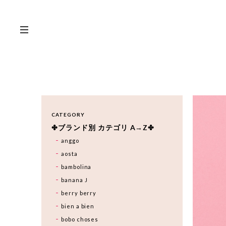
CATEGORY
✤ブランド別 カテゴリ A→Z✤
anggo
aosta
bambolina
banana J
berry berry
bien a bien
bobo choses