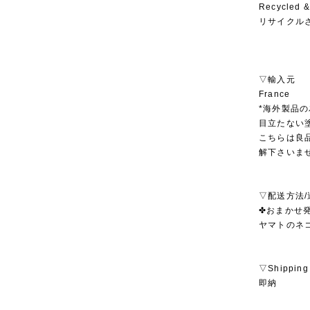
Recycled &
リサイクル
▽輸入元
France
*海外製品
目立たない
こちらは良
解下さいま
▽配送方法/
✤おまかせ発
ヤマトのネ
▽Shipping
即納