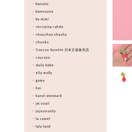
bonaloi
boneoune
by mimi
christina rohde
chouchou shasha
chunks
Coucou Suzette 日本正規販売店
coycoya
daily bebe
elly molly
goma
hei
kanel denmark
jm snail
jejeunosity
la camel
lala land