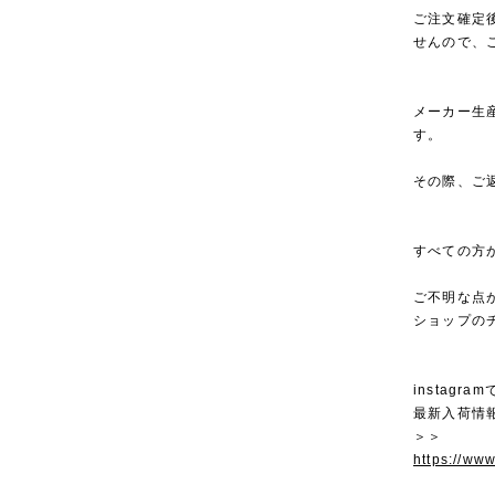
ご注文確定
せんので、
メーカー生
す。
その際、ご
すべての方
ご不明な点
ショップの
instagra
最新入荷情
＞＞
https://ww