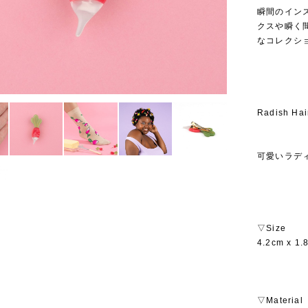
瞬間のイン
クスや瞬く
なコレクシ
Radish Hai
可愛い‎ラ
▽Size
4.2cm x 1.
▽Material