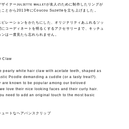
ザイナーᴊᴜʟɪᴇᴛᴛᴇ ᴍᴀʟʟᴇᴛが友人のために制作したリングが
とから2013年にCoucou Suzetteを立ち上げました⁡。
スピレーションをかたちにした、オリジナリティあふれるソッ
間にコーディネートを明るくするアクセサリーまで、キッチュ
ョンは一度見たら忘れられません⁡。
r Claw
 pearly white hair claw with acetate teeth, shaped as
stic Poodle demanding a cuddle (or a tasty treat?).
ey are known to be popular among our beloved
e love their nice looking faces and their curly hair.
ou need to add an original touch to the most basic
キュートなヘアバンスクリップ