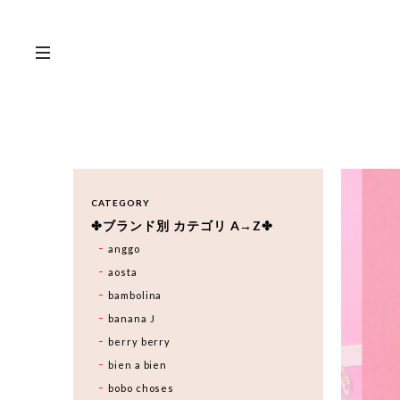
CATEGORY
✤ブランド別 カテゴリ A→Z✤
anggo
aosta
bambolina
banana J
berry berry
bien a bien
bobo choses