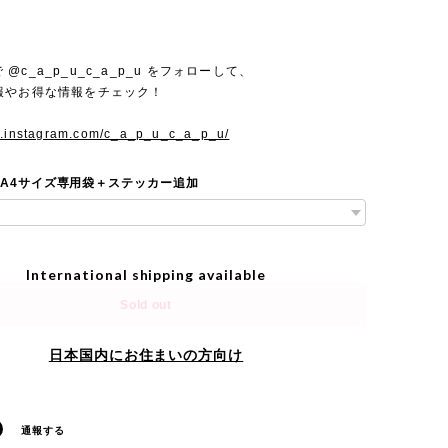
mで @c_a_p_u_c_a_p_u をフォローして、
報やお得な情報をチェック！
w.instagram.com/c_a_p_u_c_a_p_u/
 A4サイズ専用袋＋ステッカー追加
International shipping available
Sold out
日本国内にお住まいの方向け
通報する