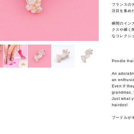
フランスのデ
注目を集めたこ
⁡
瞬間のイン
クスや瞬く
なコレクシ
Poodle Hai
An adorable
an enthusia
Even if th
grandmas, w
Just what y
hairdos!
プードルが