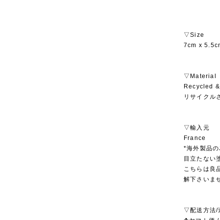
▽Size
7cm x 5.5c
▽Material
Recycled &
リサイクル
▽輸入元
France
*海外製品
目立たない
こちらは良
解下さいま
▽配送方法/