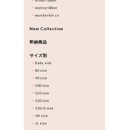
urban rabbit
wonnyribbon
wunderkin co
New Collection
即納商品
サイズ別
Baby size
80 size
90 size
100 size
110 size
120 size
130,JS size
JM size
JL size