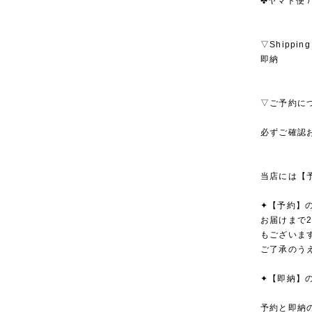
✤ヤマト便 /
▽Shipping
即納
▽ご予約に
必ずご確認
当店には【
✦【予約】
お届けまで
もございま
ご了承のう
✦【即納】
予約と即納