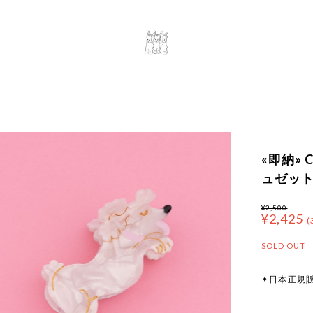
«即納» C
ュゼット
¥2,500
¥2,425
(
SOLD OUT
✦日本正規