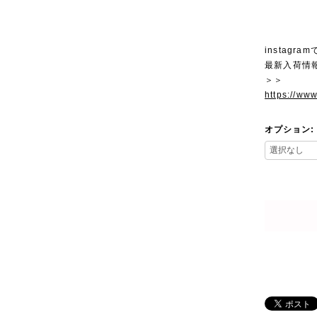
instagra
最新入荷情
＞＞
https://ww
オプション: