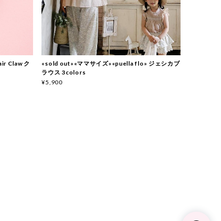
ir Claw ク
«sold out»«ママサイズ»«puella flo» ジェシカブ
ラウス 3colors
¥5,900