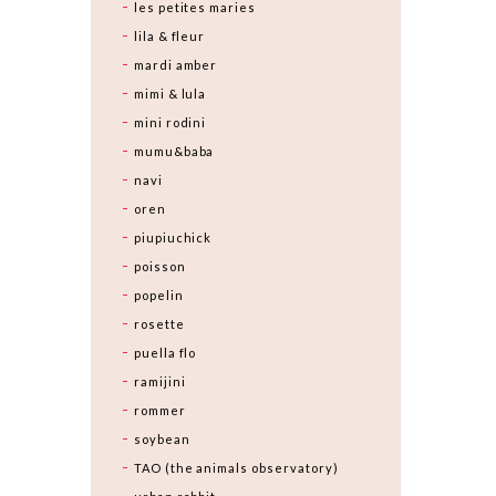
les petites maries
lila & fleur
mardi amber
mimi & lula
mini rodini
mumu&baba
navi
oren
piupiuchick
poisson
popelin
rosette
puella flo
ramijini
rommer
soybean
TAO (the animals observatory)