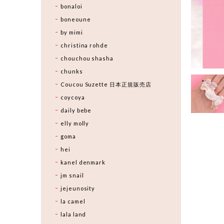
bonaloi
boneoune
by mimi
christina rohde
chouchou shasha
chunks
Coucou Suzette 日本正規販売店
coycoya
daily bebe
elly molly
goma
hei
kanel denmark
jm snail
jejeunosity
la camel
lala land