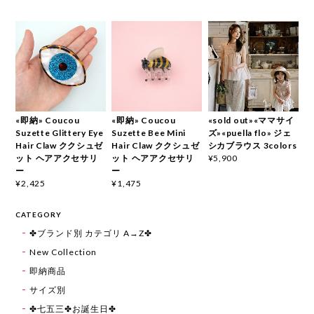
«即納» Coucou
«即納» Coucou
«sold out»«ママサイ
Suzette Glittery Eye
Suzette Bee Mini
ズ»«puella flo» ジェ
Hair Claw ククシュゼ
Hair Claw ククシュゼ
シカブラウス 3colors
ット ヘアアクセサリ
ット ヘアアクセサリ
¥5,900
ー
ー
¥2,425
¥1,475
CATEGORY
✤ブランド別 カテゴリ A→Z✤
New Collection
即納商品
サイズ別
✤七五三✤お誕生日✤