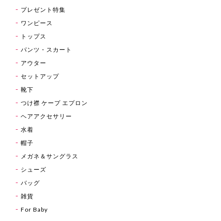
プレゼント特集
ワンピース
トップス
パンツ・スカート
アウター
セットアップ
靴下
つけ襟 ケープ エプロン
ヘアアクセサリー
水着
帽子
メガネ＆サングラス
シューズ
バッグ
雑貨
For Baby