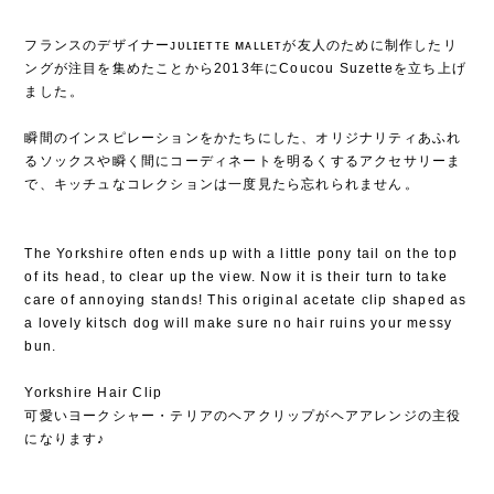
フランスのデザイナーᴊᴜʟɪᴇᴛᴛᴇ ᴍᴀʟʟᴇᴛが友人のために制作したリ
ングが注目を集めたことから2013年にCoucou Suzetteを立ち上げ
ました⁡。
⁡
瞬間のインスピレーションをかたちにした、オリジナリティあふれ
るソックスや瞬く間にコーディネートを明るくするアクセサリーま
で、キッチュなコレクションは一度見たら忘れられません⁡。
The Yorkshire often ends up with a little pony tail on the top
of its head, to clear up the view. Now it is their turn to take
care of annoying stands! This original acetate clip shaped as
a lovely kitsch dog will make sure no hair ruins your messy
bun.
Yorkshire Hair Clip
可愛い‎ヨークシャー・テリアのヘアクリップがヘアアレンジの主役
になります♪