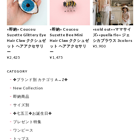
«即納» Coucou
«即納» Coucou
«sold out»«ママサイ
Suzette Glittery Eye
Suzette Bee Mini
ズ»«puella flo» ジェ
Hair Claw ククシュゼ
Hair Claw ククシュゼ
シカブラウス 3colors
ット ヘアアクセサリ
ット ヘアアクセサリ
¥5,900
ー
ー
¥2,425
¥1,475
CATEGORY
✤ブランド別 カテゴリ A→Z✤
New Collection
即納商品
サイズ別
✤七五三✤お誕生日✤
プレゼント特集
ワンピース
トップス