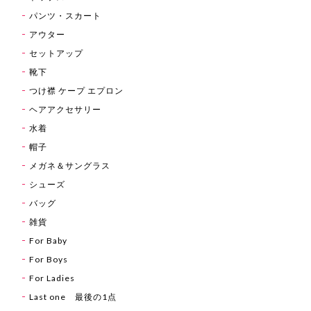
パンツ・スカート
アウター
セットアップ
靴下
つけ襟 ケープ エプロン
ヘアアクセサリー
水着
帽子
メガネ＆サングラス
シューズ
バッグ
雑貨
For Baby
For Boys
For Ladies
Last one 最後の1点