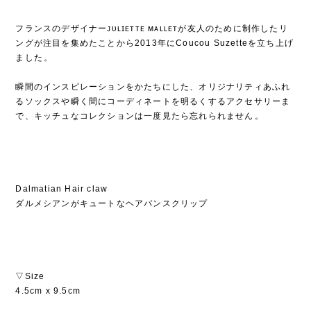
フランスのデザイナーᴊᴜʟɪᴇᴛᴛᴇ ᴍᴀʟʟᴇᴛが友人のために制作したリ
ングが注目を集めたことから2013年にCoucou Suzetteを立ち上げ
ました⁡。
⁡
瞬間のインスピレーションをかたちにした、オリジナリティあふれ
るソックスや瞬く間にコーディネートを明るくするアクセサリーま
で、キッチュなコレクションは一度見たら忘れられません⁡。
Dalmatian Hair claw
ダルメシアンがキュートなヘアバンスクリップ
▽Size
4.5cm x 9.5cm