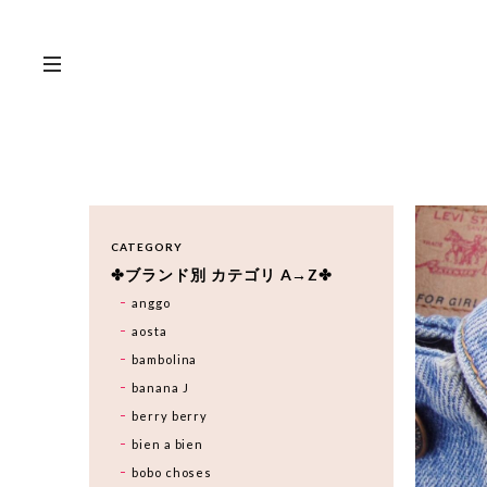
CATEGORY
✤ブランド別 カテゴリ A→Z✤
anggo
aosta
bambolina
banana J
berry berry
bien a bien
bobo choses