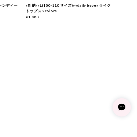
 キャンディー
«即納»«L(100-110 サイズ)»«daily bebe» ライク
トップス 2colors
¥1,980