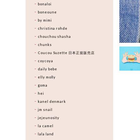
bonaloi
boneoune
by mimi
christina rohde
chouchou shasha
chunks
Coucou Suzette 日本正規販売店
coycoya
daily bebe
elly molly
goma
hei
kanel denmark
jm snail
jejeunosity
la camel
lala land