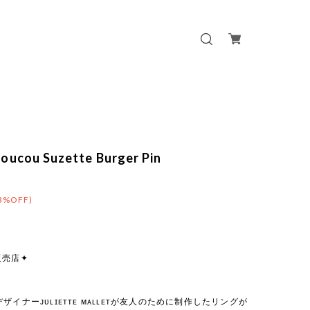
ucou Suzette Burger Pin
3%OFF)
販売店✦
ザイナーᴊᴜʟɪᴇᴛᴛᴇ ᴍᴀʟʟᴇᴛが友人のために制作したリングが