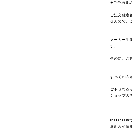
✦ご予約商
ご注文確定
せんので、
メーカー生
す。
その際、ご
すべての方
ご不明な点
ショップの
instagra
最新入荷情