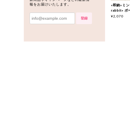
報をお届けいたします。
«即納»ミント
rabbit»
¥2,070
登録