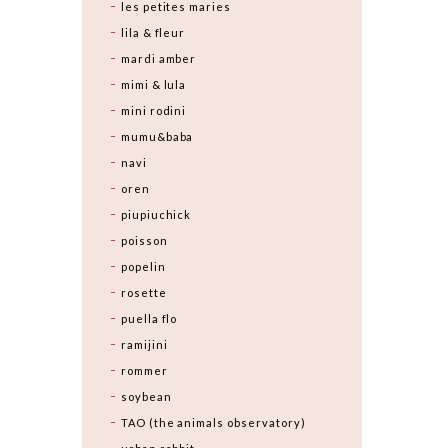
les petites maries
lila & fleur
mardi amber
mimi & lula
mini rodini
mumu&baba
navi
oren
piupiuchick
poisson
popelin
rosette
puella flo
ramijini
rommer
soybean
TAO (the animals observatory)