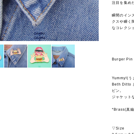
注目を集めたこ
⁡
瞬間のイン
クスや瞬く
なコレクシ
Burger Pin
Yummy!(う
Beth Dit
ピン。
ジャケット
*Brass(
▽Size