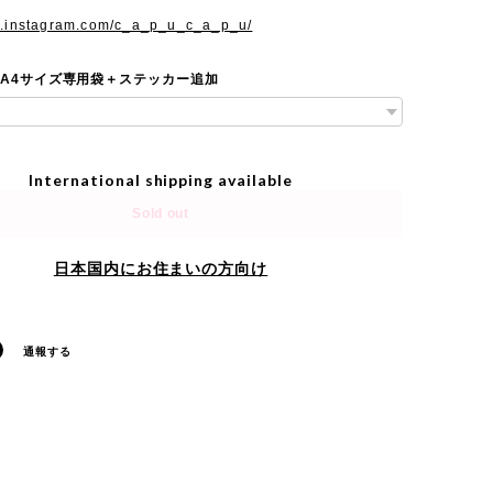
w.instagram.com/c_a_p_u_c_a_p_u/
 A4サイズ専用袋＋ステッカー追加
International shipping available
Sold out
日本国内にお住まいの方向け
通報する