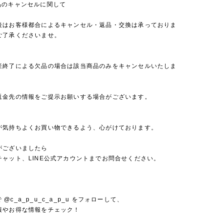
品のキャンセルに関して
後はお客様都合によるキャンセル・返品・交換は承っておりま
ご了承くださいませ。
産終了による欠品の場合は該当商品のみをキャンセルいたしま
返金先の情報をご提示お願いする場合がございます。
が気持ちよくお買い物できるよう、心がけております。
がございましたら
チャット、LINE公式アカウントまでお問合せください。
mで @c_a_p_u_c_a_p_u をフォローして、
報やお得な情報をチェック！