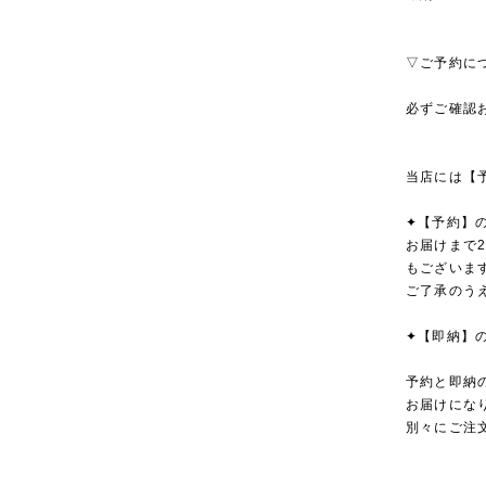
▽ご予約に
必ずご確認
当店には【
✦【予約】
お届けまで
もございま
ご了承のう
✦【即納】
予約と即納
お届けにな
別々にご注