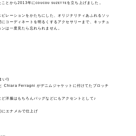
とから2013年にᴄᴏᴜᴄᴏᴜ sᴜᴢᴇᴛᴛᴇを立ち上げました⁡。
スピレーションをかたちにした、オリジナリティあふれるソッ
間にコーディネートを明るくするアクセサリーまで、キッチュ
ョンは一度見たら忘れられません⁡。
まい!)
to と Chiara Ferragni がデニムジャケットに付けてたブロッチ
など洋服はもちろんバッグなどにもアクセントとして♪
真鍮)にエナメルで仕上げ