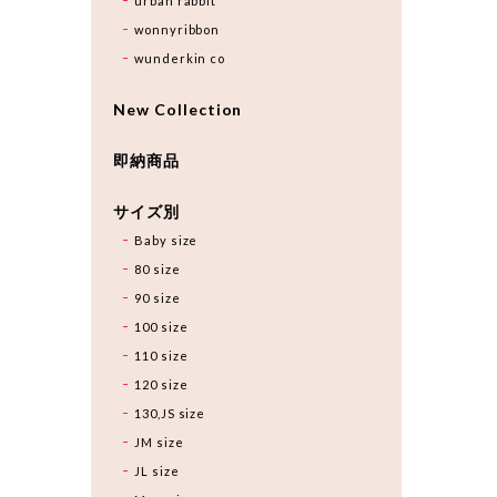
urban rabbit
wonnyribbon
wunderkin co
New Collection
即納商品
サイズ別
Baby size
80 size
90 size
100 size
110 size
120 size
130,JS size
JM size
JL size