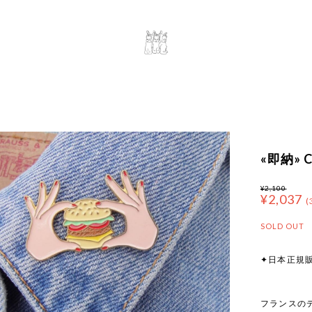
«即納» Co
¥2,100
¥2,037
(
SOLD OUT
✦日本正規
フランスのデ