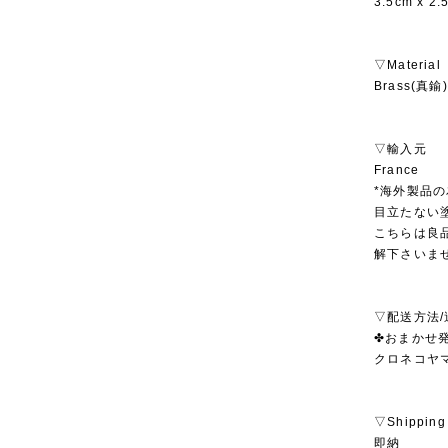
3.5cm x 2.
▽Material
Brass(真鍮) 
▽輸入元
France
*海外製品
目立たない
こちらは良
解下さいま
▽配送方法/
✤おまかせ発
クロネコヤ
▽Shipping
即納