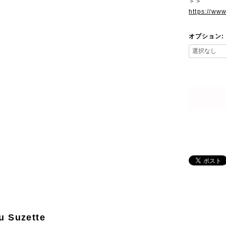
＞＞
https://ww
オプション:
u Suzette