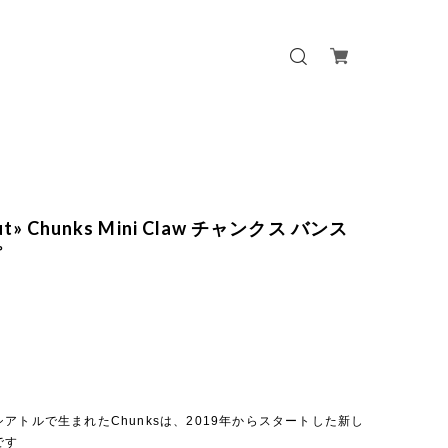
out» Chunks Mini Claw チャンクス バンス
プ
アトルで生まれたChunksは、2019年からスタートした新し
です