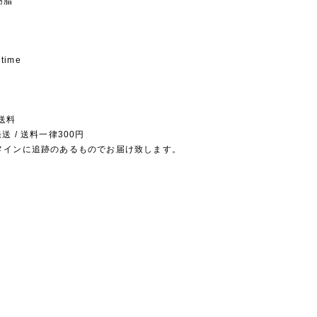
樹脂
 time
送料
送 / 送料一律300円
メインに追跡のあるものでお届け致します。