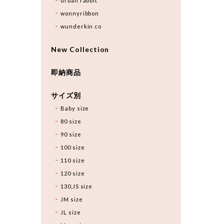
urban rabbit
wonnyribbon
wunderkin co
New Collection
即納商品
サイズ別
Baby size
80 size
90 size
100 size
110 size
120 size
130,JS size
JM size
JL size