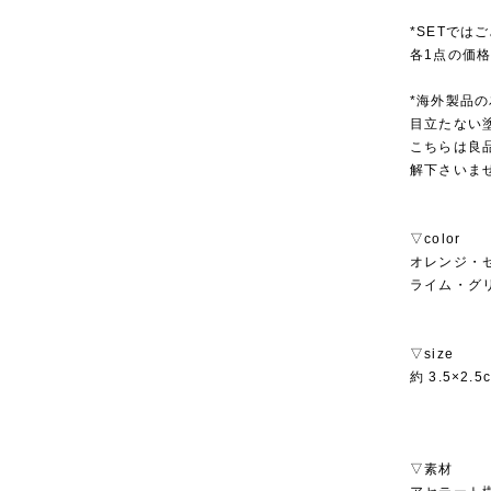
*SETでは
各1点の価
*海外製品
目立たない
こちらは良
解下さいま
▽color
オレンジ・
ライム・グ
▽size
約 3.5×2.5
▽素材