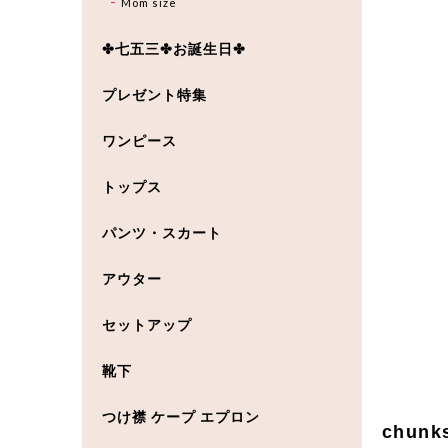
Mom size
✤七五三✤お誕生日✤
プレゼント特集
ワンピース
トップス
パンツ・スカート
アウター
セットアップ
靴下
つけ襟 ケープ エプロン
chun