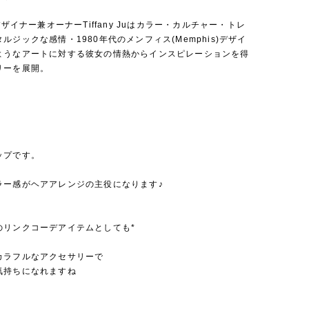
のデザイナー兼オーナーTiffany Juはカラー・カルチャー・トレ
ルジックな感情・1980年代のメンフィス(Memphis)デザイ
ようなアートに対する彼女の情熱からインスピレーションを得
リーを展開。
ップです。
ラー感がヘアアレンジの主役になります♪
のリンクコーデアイテムとしても*
カラフルなアクセサリーで
気持ちになれますね