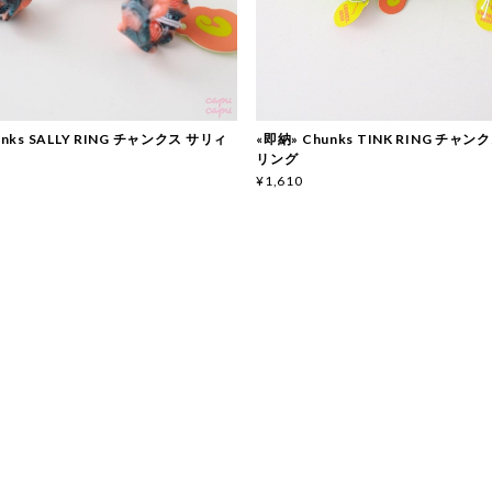
unks SALLY RING チャンクス サリィ
«即納» Chunks TINK RING チャ
リング
¥1,610