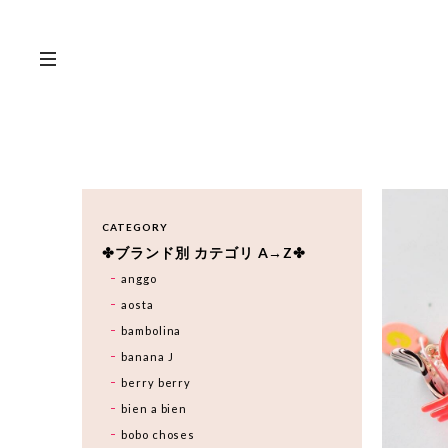
CATEGORY
✤ブランド別 カテゴリ A→Z✤
anggo
aosta
bambolina
banana J
berry berry
bien a bien
bobo choses