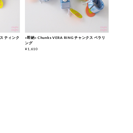
ンクス ティンク
«即納» Chunks VERA RING チャンクス ベラリ
ング
¥1,610