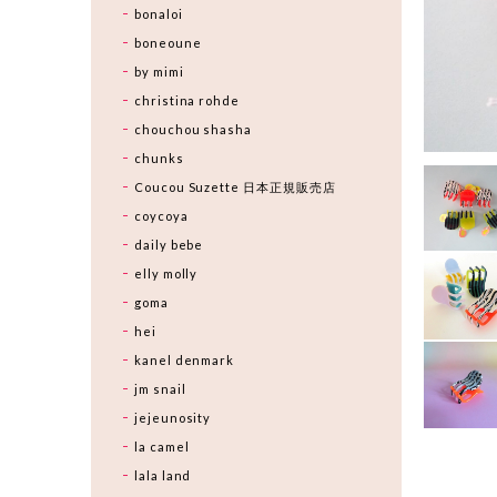
bonaloi
boneoune
by mimi
christina rohde
chouchou shasha
chunks
Coucou Suzette 日本正規販売店
coycoya
daily bebe
elly molly
goma
hei
kanel denmark
jm snail
jejeunosity
la camel
lala land