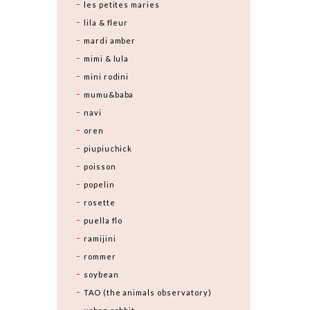
les petites maries
lila & fleur
mardi amber
mimi & lula
mini rodini
mumu&baba
navi
oren
piupiuchick
poisson
popelin
rosette
puella flo
ramijini
rommer
soybean
TAO (the animals observatory)