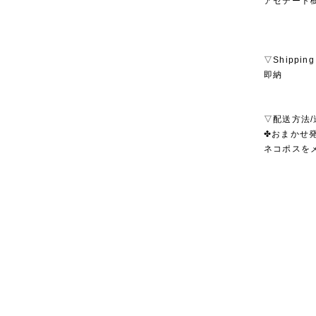
アセテート
▽Shipping
即納
▽配送方法/
✤おまかせ発
ネコポスを