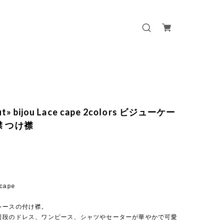
ut» bijou Lace cape 2colors ビジューケー
襟 つけ襟
 cape
レースの付け襟。
普段のドレス、ワンピース、シャツやセーターが華やかで可愛