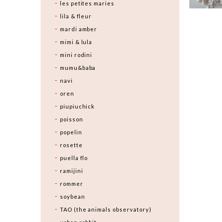
les petites maries
lila & fleur
mardi amber
mimi & lula
mini rodini
mumu&baba
navi
oren
piupiuchick
poisson
popelin
rosette
puella flo
ramijini
rommer
soybean
TAO (the animals observatory)