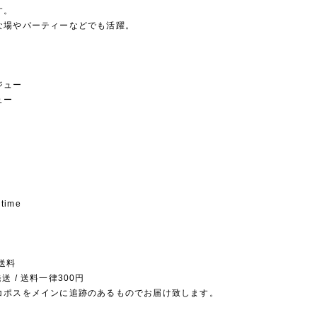
す。
な場やパーティーなどでも活躍。
ジュー
ュー
 time
送料
送 / 送料一律300円
コポスをメインに追跡のあるものでお届け致します。