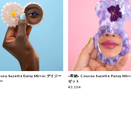
cou Suzette Daisy Mirror デイジー
«即納» Coucou Suzette Pansy Mi
ー
ゼット
¥3,104