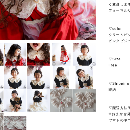
く変身しま
フォーマル
▽color
クリームビ
ピンクビジ
▽Size
Free
▽Shipping
即納
▽配送方法/
✤おまかせ発
ヤマトのネ