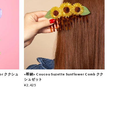
rror ククシュ
«即納» Coucou Suzette Sunflower Comb クク
シュゼット
¥2,425