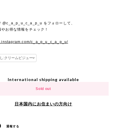
mで @c_a_p_u_c_a_p_u をフォローして、
報やお得な情報をチェック！
w.instagram.com/c_a_p_u_c_a_p_u/
International shipping available
Sold out
日本国内にお住まいの方向け
通報する