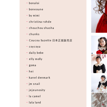
bonaloi
boneoune
by mimi
christina rohde
chouchou shasha
chunks
Coucou Suzette 日本正規販売店
coycoya
daily bebe
elly molly
goma
hei
kanel denmark
jm snail
jejeunosity
la camel
lala land