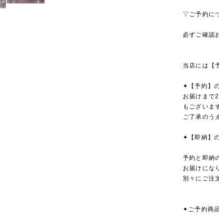
▽ご予約に
必ずご確認
当店には【
✦【予約】
お届けまで
もございま
ご了承のう
✦【即納】
予約と即納
お届けにな
別々にご注
✦ご予約商