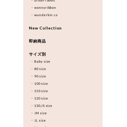
urban rabbit
wonnyribbon
wunderkin co
New Collection
即納商品
サイズ別
Baby size
80 size
90 size
100 size
110 size
120 size
130,JS size
JM size
JL size