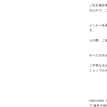
ご注文確定
せんので、
メーカー生
す。
その際、ご
すべての方
ご不明な点
ショップの
capuca
プ 海外子供