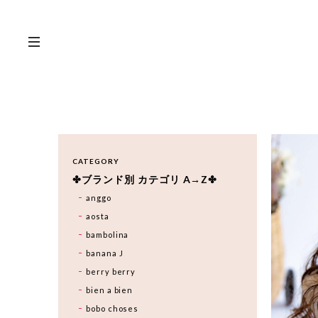
CATEGORY
✤ブランド別 カテゴリ A→Z✤
anggo
aosta
bambolina
banana J
berry berry
bien a bien
bobo choses