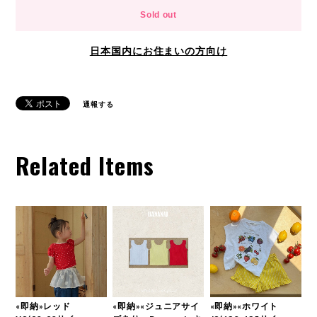
Sold out
日本国内にお住まいの方向け
通報する
Related Items
«即納»レッド
«即納»«ジュニアサイ
«即納»«ホワイト