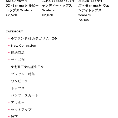
XS(80-90サイ
ズあり»«Banana J» キ
JS(130-135サイ
ズ)«Banana J» ルビー
ャンディートップス
ズ)»«Banana J» ウェ
トップス 2colors
3colors
ンディトップス
2colors
¥2,520
¥2,070
¥2,160
CATEGORY
✤ブランド別 カテゴリ A→Z✤
New Collection
即納商品
サイズ別
✤七五三✤お誕生日✤
プレゼント特集
ワンピース
トップス
パンツ・スカート
アウター
セットアップ
靴下