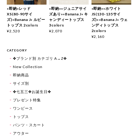
«即納»レッド
«即納»«ジュニアサイ
«即納»«ホワイト
XS(80-90サイ
ズあり»«Banana J» キ
JS(130-135サイ
ズ)«Banana J» ルビー
ャンディートップス
ズ)»«Banana J» ウェ
トップス 2colors
3colors
ンディトップス
2colors
¥2,520
¥2,070
¥2,160
CATEGORY
✤ブランド別 カテゴリ A→Z✤
New Collection
即納商品
サイズ別
✤七五三✤お誕生日✤
プレゼント特集
ワンピース
トップス
パンツ・スカート
アウター