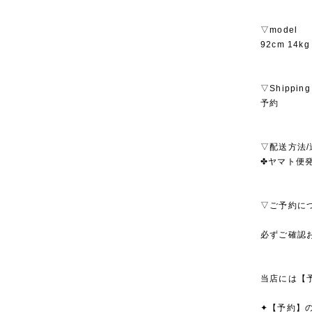
▽model
92cm 14
▽Shipping
予約
▽配送方法/
✤ヤマト便発
▽ご予約に
必ずご確認
当店には【
✦【予約】