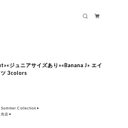
 out»«ジュニアサイズあり»«Banana J» エイ
 3colors
 Summer Collection✦
販売店✦