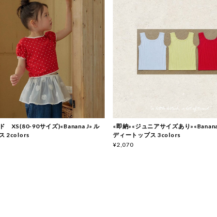
 XS(80-90サイズ)«Banana J» ル
«即納»«ジュニアサイズあり»«Banana
2colors
ディートップス 3colors
¥2,070