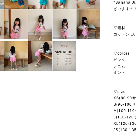
*Banan
ざいますの
▽素材
コットン 10
▽colors
ピンク
デニム
ミント
▽size
XS(80-90
S(90-100
M(100-11
L(110-12
XL(120-1
JS(130-1