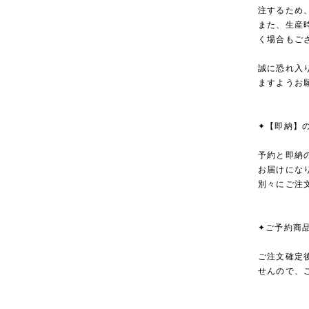
注するため
また、生産
く場合もご
誠に恐れ入
ますようお
✦【即納】
予約と即納
お届けにな
別々にご注
✦ご予約商
ご注文確定
せんので、