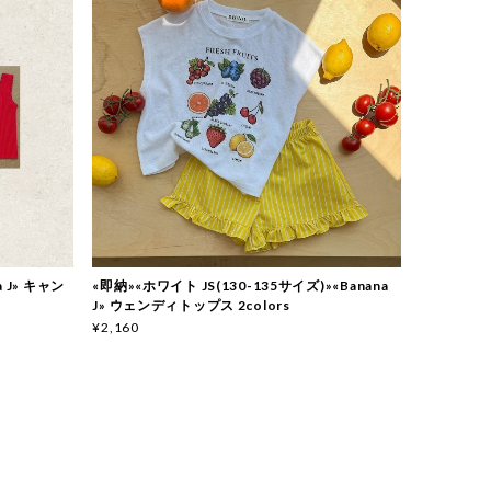
 J» キャン
«即納»«ホワイト JS(130-135サイズ)»«Banana
J» ウェンディトップス 2colors
¥2,160