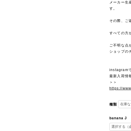
メーカー生
す。
その際、ご
すべての方
ご不明な点
ショップの
instagra
最新入荷情
＞＞
https://ww
種類
banana J