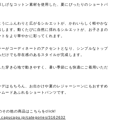
涼しげなコットン素材を使用した、夏にぴったりのショートパ
ようにふんわりと広がるシルエットが、かわいらしく軽やかな
出します。動くたびに自然に揺れるシルエットが、お子さまの
ートをより華やかに彩ってくれます。
ラーがコーディネートのアクセントとなり、シンプルなトップ
るだけでも存在感のあるスタイルが完成します。
した穿き心地で動きやすく、暑い季節にも快適にご着用いただ
ーデはもちろん、お出かけや夏のレジャーシーンにもおすすめ
ンムードあふれるショートパンツです。
 Jのその他の商品はこちらをclick!
w.capucapu.jp/categories/3162632