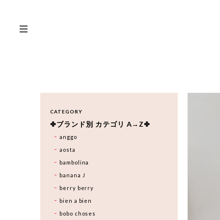
CATEGORY
✤ブランド別 カテゴリ A→Z✤
anggo
aosta
bambolina
banana J
berry berry
bien a bien
bobo choses