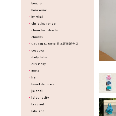
bonaloi
boneoune
by mimi
christina rohde
chouchou shasha
chunks
Coucou Suzette 日本正規販売店
coycoya
daily bebe
elly molly
goma
hei
kanel denmark
jm snail
jejeunosity
la camel
lala land