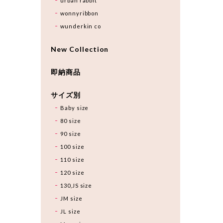
urban rabbit
wonnyribbon
wunderkin co
New Collection
即納商品
サイズ別
Baby size
80 size
90 size
100 size
110 size
120 size
130,JS size
JM size
JL size