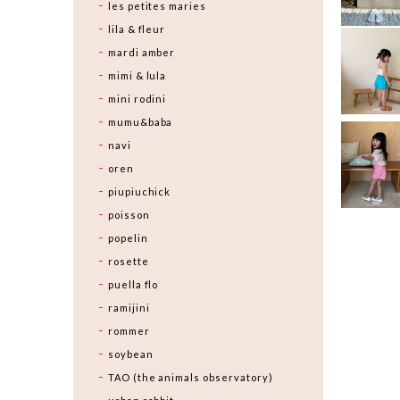
les petites maries
lila & fleur
mardi amber
mimi & lula
mini rodini
mumu&baba
navi
oren
piupiuchick
poisson
popelin
rosette
puella flo
ramijini
rommer
soybean
TAO (the animals observatory)