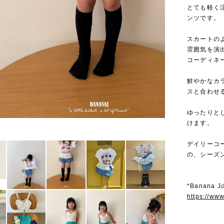
とても軽く
ンツです。
スカートの
雰囲気を演
コーディネ
鮮やかなカ
スと合わせ
ゆったりと
けます。
デイリーコ
の、シーズ
*Banana
https://ww