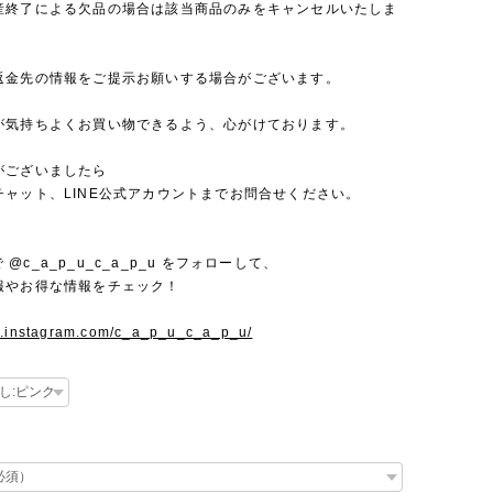
産終了による欠品の場合は該当商品のみをキャンセルいたしま
返金先の情報をご提示お願いする場合がございます。
が気持ちよくお買い物できるよう、心がけております。
がございましたら
チャット、LINE公式アカウントまでお問合せください。
mで @c_a_p_u_c_a_p_u をフォローして、
報やお得な情報をチェック！
w.instagram.com/c_a_p_u_c_a_p_u/