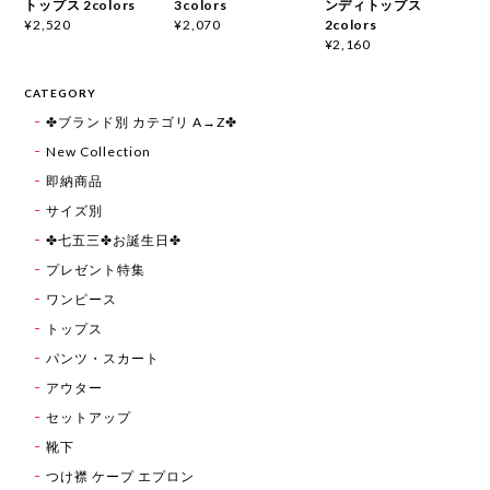
トップス 2colors
3colors
ンディトップス
2colors
¥2,520
¥2,070
¥2,160
CATEGORY
✤ブランド別 カテゴリ A→Z✤
New Collection
即納商品
サイズ別
✤七五三✤お誕生日✤
プレゼント特集
ワンピース
トップス
パンツ・スカート
アウター
セットアップ
靴下
つけ襟 ケープ エプロン