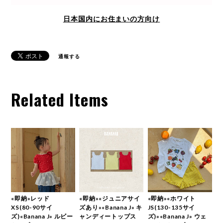
日本国内にお住まいの方向け
通報する
Related Items
«即納»レッド
«即納»«ジュニアサイ
«即納»«ホワイト
XS(80-90サイ
ズあり»«Banana J» キ
JS(130-135サイ
ズ)«Banana J» ルビー
ャンディートップス
ズ)»«Banana J» ウェ