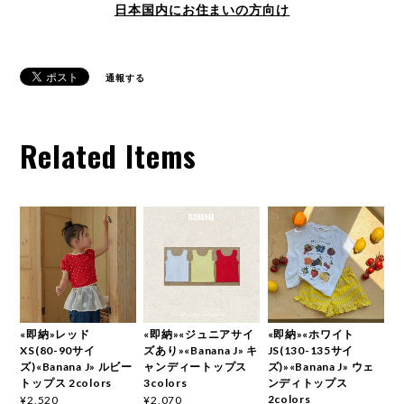
日本国内にお住まいの方向け
通報する
Related Items
«即納»レッド
«即納»«ジュニアサイ
«即納»«ホワイト
XS(80-90サイ
ズあり»«Banana J» キ
JS(130-135サイ
ズ)«Banana J» ルビー
ャンディートップス
ズ)»«Banana J» ウェ
トップス 2colors
3colors
ンディトップス
2colors
¥2,520
¥2,070