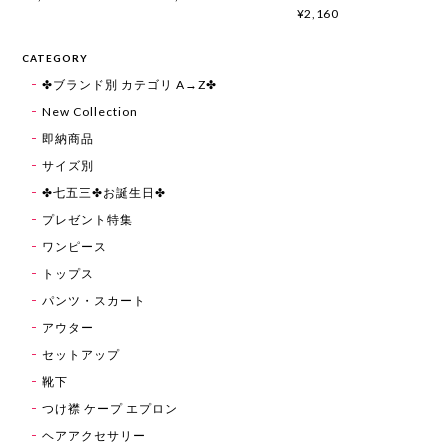
¥2,160
CATEGORY
✤ブランド別 カテゴリ A→Z✤
New Collection
即納商品
サイズ別
✤七五三✤お誕生日✤
プレゼント特集
ワンピース
トップス
パンツ・スカート
アウター
セットアップ
靴下
つけ襟 ケープ エプロン
ヘアアクセサリー