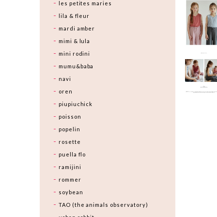
les petites maries
lila & fleur
mardi amber
mimi & lula
mini rodini
mumu&baba
navi
oren
piupiuchick
poisson
popelin
rosette
puella flo
ramijini
rommer
soybean
TAO (the animals observatory)