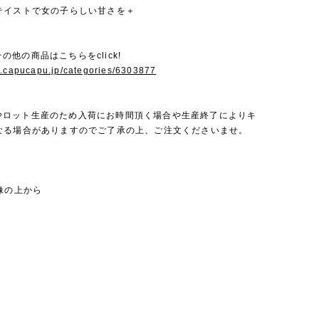
テイストで女の子らしい甘さを＋
eのその他の商品はこちらをclick!
w.capucapu.jp/categories/6303877
teは少ロット生産のため入荷にお時間頂く場合や生産終了によりキ
なる場合がありますのでご了承の上、ご注文くださいませ。
像の上から