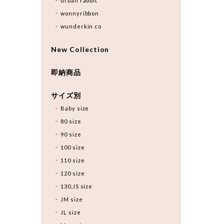
urban rabbit
wonnyribbon
wunderkin co
New Collection
即納商品
サイズ別
Baby size
80 size
90 size
100 size
110 size
120 size
130,JS size
JM size
JL size