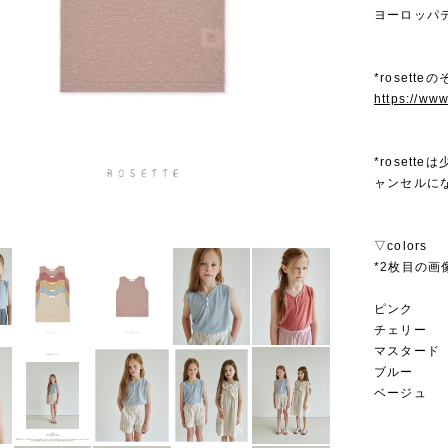
ヨーロッパ
*rosett
https://ww
*roset
ャンセルに
▽colors
*2枚目の画
ピンク
チェリー
マスタード
ブルー
ベージュ