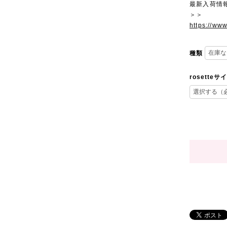
最新入荷情
＞＞
https://ww
種類
rosetteサ