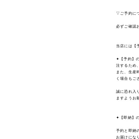
▽ご予約に
必ずご確認
当店には【
✦【予約】
注するため
また、生産
く場合もご
誠に恐れ入
ますようお
✦【即納】
予約と即納
お届けにな