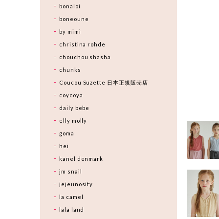
bonaloi
boneoune
by mimi
christina rohde
chouchou shasha
chunks
Coucou Suzette 日本正規販売店
coycoya
daily bebe
elly molly
goma
hei
kanel denmark
jm snail
jejeunosity
la camel
lala land