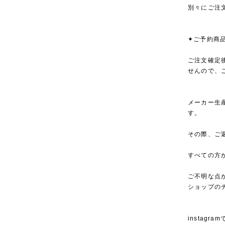
別々にご注
✦ご予約商
ご注文確定
せんので、
メーカー生
す。
その際、ご
すべての方
ご不明な点
ショップの
instagra