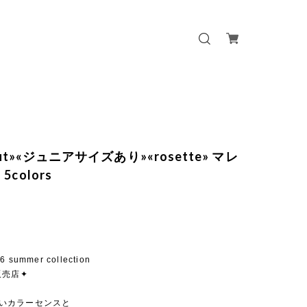
 out»«ジュニアサイズあり»«rosette» マレ
5colors
26 summer collection
販売店✦
らしいカラーセンスと