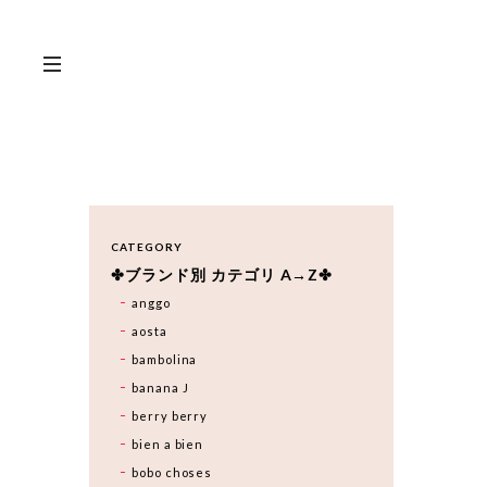
CATEGORY
✤ブランド別 カテゴリ A→Z✤
anggo
aosta
bambolina
banana J
berry berry
bien a bien
bobo choses