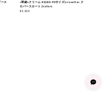
ンピース
«即納»クリーム XS(80~90サイズ)«rosette» ク
ロバースカート 2colors
¥3,420