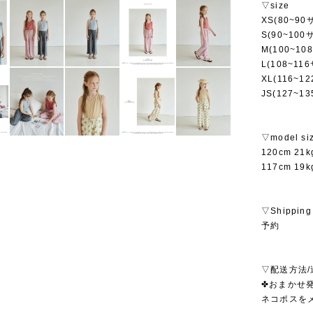
▽size
XS(80~90
S(90~100
M(100~10
L(108~11
XL(116~1
JS(127~1
▽model si
120cm 2
117cm 1
▽Shipping
予約
▽配送方法/
✤おまかせ発
ネコポスを