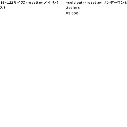
116~122サイズ)«rosette» メイリバ
«sold out»«rosette» サンデーワ
スト
2colors
¥3,800