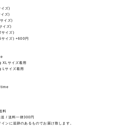
サイズ)
サイズ)
8サイズ)
6サイズ)
22サイズ)
35サイズ) +600円
ze
1kg XLサイズ着用
9kg Lサイズ着用
 time
送料
送 / 送料一律300円
メインに追跡のあるものでお届け致します。