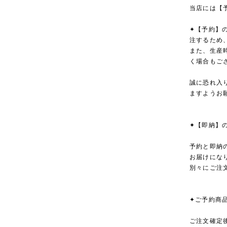
当店には【
✦【予約】
注するため
また、生産
く場合もご
誠に恐れ入
ますようお
✦【即納】
予約と即納
お届けにな
別々にご注
✦ご予約商
ご注文確定