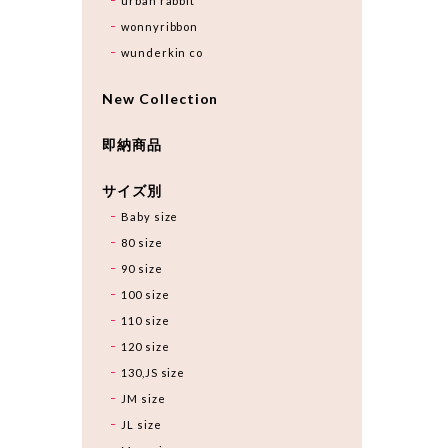
urban rabbit
wonnyribbon
wunderkin co
New Collection
即納商品
サイズ別
Baby size
80 size
90 size
100 size
110 size
120 size
130,JS size
JM size
JL size