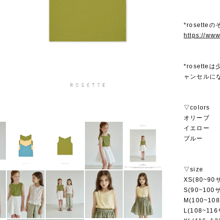
*rosett
https://ww
*roset
ャンセルに
▽colors
オリーブ
イエロー
ブルー
▽size
XS(80~90
S(90~100
M(100~10
L(108~11