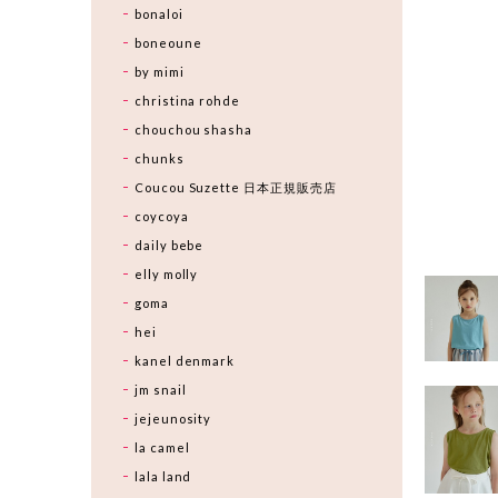
bonaloi
boneoune
by mimi
christina rohde
chouchou shasha
chunks
Coucou Suzette 日本正規販売店
coycoya
daily bebe
elly molly
goma
hei
kanel denmark
jm snail
jejeunosity
la camel
lala land