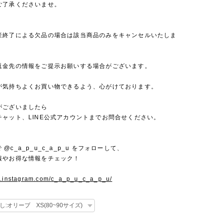
ご了承くださいませ。
産終了による欠品の場合は該当商品のみをキャンセルいたしま
返金先の情報をご提示お願いする場合がございます。
が気持ちよくお買い物できるよう、心がけております。
がございましたら
チャット、LINE公式アカウントまでお問合せください。
mで @c_a_p_u_c_a_p_u をフォローして、
報やお得な情報をチェック！
w.instagram.com/c_a_p_u_c_a_p_u/