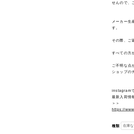
せんので、
メーカー生
す。
その際、ご
すべての方
ご不明な点
ショップの
instagra
最新入荷情
＞＞
https://ww
種類