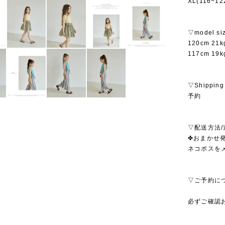
XL(116~1
▽model si
120cm 2
117cm 1
▽Shipping
予約
▽配送方法/
✤おまかせ発
ネコポスを
▽ご予約に
必ずご確認