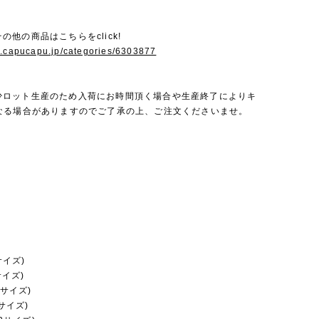
eのその他の商品はこちらをclick!
w.capucapu.jp/categories/6303877
teは少ロット生産のため入荷にお時間頂く場合や生産終了によりキ
なる場合がありますのでご了承の上、ご注文くださいませ。
サイズ)
サイズ)
8サイズ)
6サイズ)