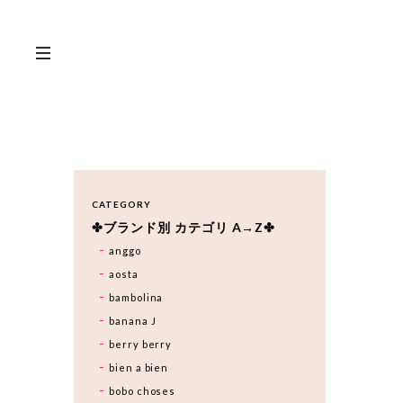
CATEGORY
✤ブランド別 カテゴリ A→Z✤
anggo
aosta
bambolina
banana J
berry berry
bien a bien
bobo choses