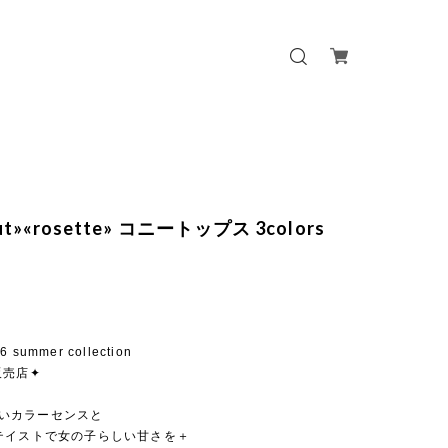
out»«rosette» コニートップス 3colors
26 summer collection
販売店✦
らしいカラーセンスと
テイストで女の子らしい甘さを＋