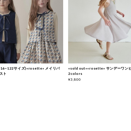
116~122サイズ)«rosette» メイリバ
«sold out»«rosette» サンデーワ
スト
2colors
¥3,800