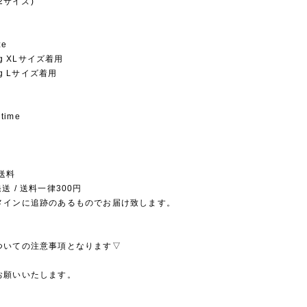
22サイズ)
ze
1kg XLサイズ着用
9kg Lサイズ着用
 time
送料
送 / 送料一律300円
メインに追跡のあるものでお届け致します。
ついての注意事項となります▽
お願いいたします。