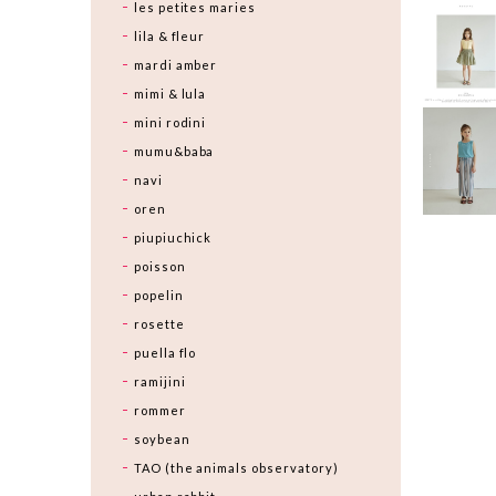
les petites maries
lila & fleur
mardi amber
mimi & lula
mini rodini
mumu&baba
navi
oren
piupiuchick
poisson
popelin
rosette
puella flo
ramijini
rommer
soybean
TAO (the animals observatory)