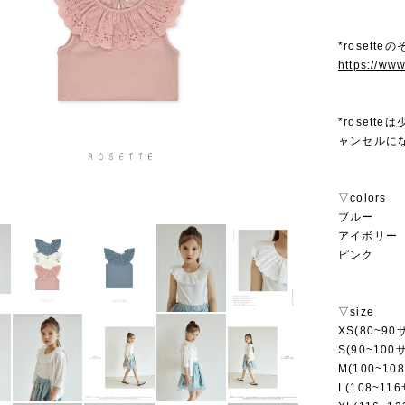
*rosett
https://ww
*roset
ャンセルに
▽colors
ブルー
アイボリー
ピンク
▽size
XS(80~90
S(90~100
M(100~10
L(108~11