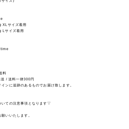
22サイズ)
ze
1kg XLサイズ着用
9kg Lサイズ着用
 time
送料
送 / 送料一律300円
メインに追跡のあるものでお届け致します。
ついての注意事項となります▽
お願いいたします。