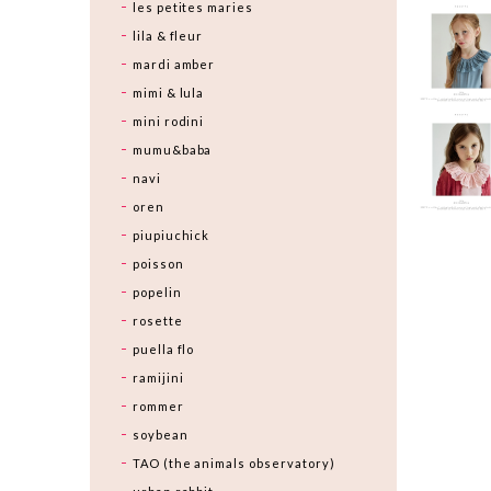
les petites maries
lila & fleur
mardi amber
mimi & lula
mini rodini
mumu&baba
navi
oren
piupiuchick
poisson
popelin
rosette
puella flo
ramijini
rommer
soybean
TAO (the animals observatory)