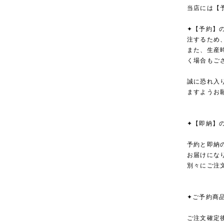
当店には【
✦【予約】
注するため
また、生産
く場合もご
誠に恐れ入
ますようお
✦【即納】
予約と即納
お届けにな
別々にご注
✦ご予約商
ご注文確定