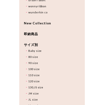
urban rabbit
wonnyribbon
wunderkin co
New Collection
即納商品
サイズ別
Baby size
80 size
90 size
100 size
110 size
120 size
130,JS size
JM size
JL size