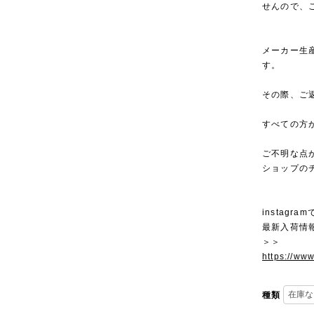
せんので、
メーカー生
す。
その際、ご
すべての方
ご不明な点
ショップの
instagra
最新入荷情
＞＞
https://ww
種類