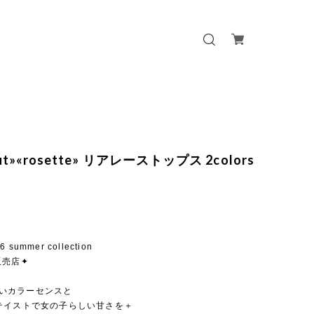
out»«rosette» リアレーストップス 2colors
26 summer collection
販売店✦
らしいカラーセンスと
テイストで女の子らしい甘さを＋