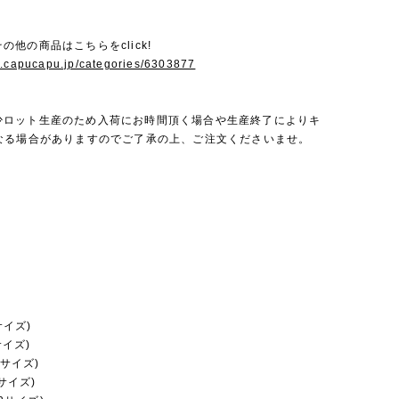
eのその他の商品はこちらをclick!
w.capucapu.jp/categories/6303877
teは少ロット生産のため入荷にお時間頂く場合や生産終了によりキ
なる場合がありますのでご了承の上、ご注文くださいませ。
サイズ)
サイズ)
8サイズ)
6サイズ)