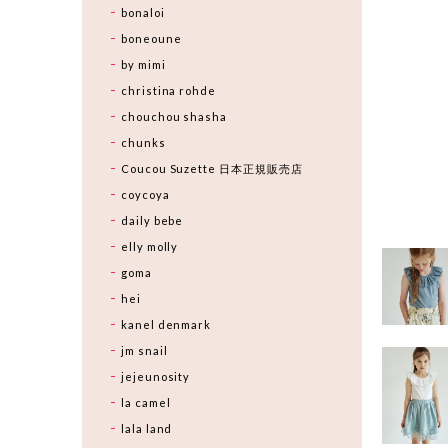
bonaloi
boneoune
by mimi
christina rohde
chouchou shasha
chunks
Coucou Suzette 日本正規販売店
coycoya
daily bebe
elly molly
goma
hei
kanel denmark
jm snail
jejeunosity
la camel
lala land