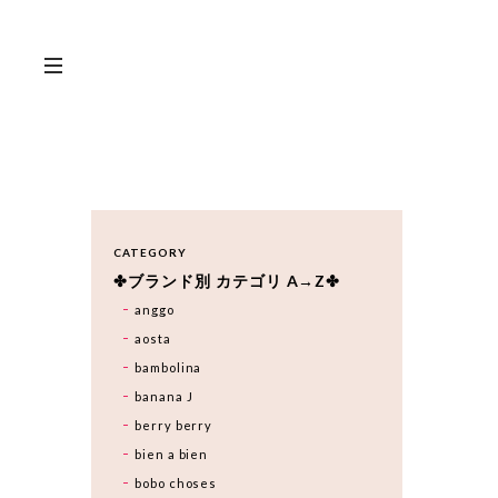
CATEGORY
✤ブランド別 カテゴリ A→Z✤
anggo
aosta
bambolina
banana J
berry berry
bien a bien
bobo choses