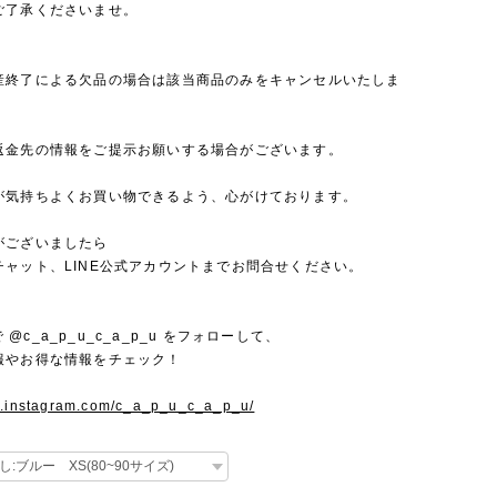
ご了承くださいませ。
産終了による欠品の場合は該当商品のみをキャンセルいたしま
返金先の情報をご提示お願いする場合がございます。
が気持ちよくお買い物できるよう、心がけております。
がございましたら
チャット、LINE公式アカウントまでお問合せください。
mで @c_a_p_u_c_a_p_u をフォローして、
報やお得な情報をチェック！
w.instagram.com/c_a_p_u_c_a_p_u/