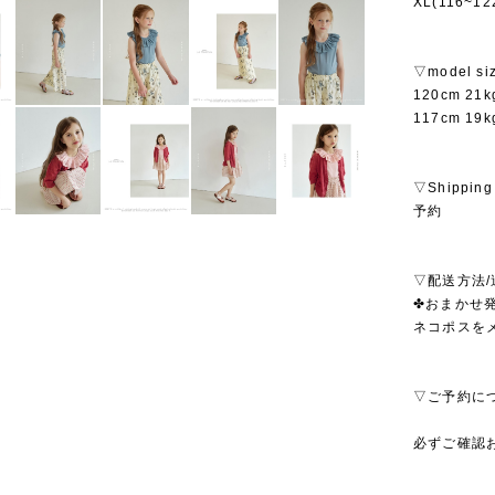
XL(116~1
▽model si
120cm 2
117cm 1
▽Shipping
予約
▽配送方法/
✤おまかせ発
ネコポスを
▽ご予約に
必ずご確認