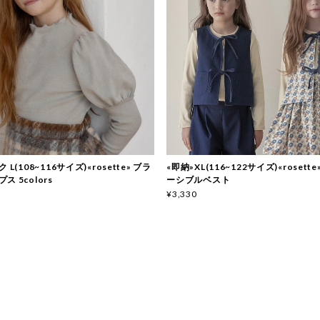
 L(108~116サイズ)«rosette» ブラ
«即納»XL(116~122サイズ)«rosett
 5colors
ーシブルベスト
¥3,330