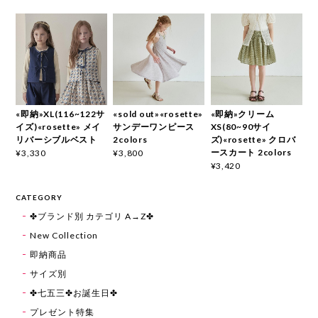
«即納»XL(116~122サ
«sold out»«rosette»
«即納»クリーム
イズ)«rosette» メイ
サンデーワンピース
XS(80~90サイ
リバーシブルベスト
2colors
ズ)«rosette» クロバ
ースカート 2colors
¥3,330
¥3,800
¥3,420
CATEGORY
✤ブランド別 カテゴリ A→Z✤
New Collection
即納商品
サイズ別
✤七五三✤お誕生日✤
プレゼント特集