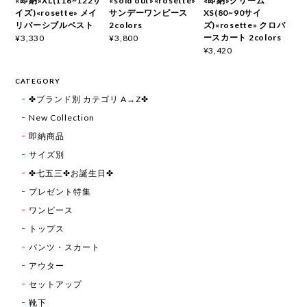
«即納»XL(116~122サ
«sold out»«rosette»
«即納»クリーム
イズ)«rosette» メイ
サンデーワンピース
XS(80~90サイ
リバーシブルベスト
2colors
ズ)«rosette» クロバ
ースカート 2colors
¥3,330
¥3,800
¥3,420
CATEGORY
✤ブランド別 カテゴリ A→Z✤
New Collection
即納商品
サイズ別
✤七五三✤お誕生日✤
プレゼント特集
ワンピース
トップス
パンツ・スカート
アウター
セットアップ
靴下